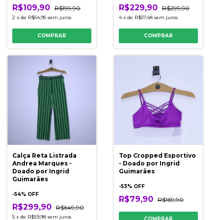
R$109,90
R$229,90
R$199,90
R$299,90
2
x
de
R$54,95
sem juros
4
x
de
R$57,48
sem juros
COMPRAR
COMPRAR
Calça Reta Listrada
Top Cropped Esportivo
Andrea Marques -
- Doado por Ingrid
Doado por Ingrid
Guimarães
Guimarães
-
53
% OFF
-
54
% OFF
R$79,90
R$169,90
R$299,90
R$649,90
5
x
de
R$59,98
sem juros
COMPRAR