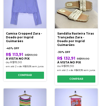
Camisa Cropped Zara -
Sandália Rasteira Tiras
Doado por Ingrid
Trançadas Zara -
Guimarães
Doado por Ingrid
Guimarães
-
40
% OFF
-
30
% OFF
R$ 113,91
R$199,90
R$ 132,91
À VISTA NO PIX
R$199,90
ou
R$119,90
À VISTA NO PIX
ou
R$139,90
em até
2
x
de
R$59,95
sem juros
em até
2
x
de
R$69,95
sem juros
COMPRAR
COMPRAR