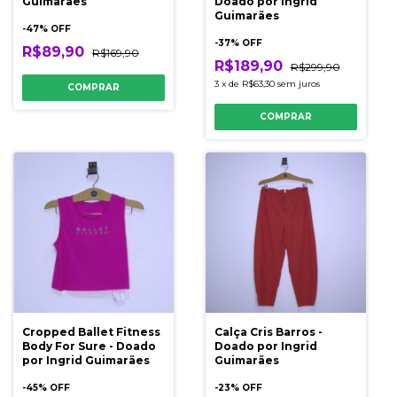
Guimarães
Doado por Ingrid
Guimarães
-
47
% OFF
-
37
% OFF
R$89,90
R$169,90
R$189,90
R$299,90
3
x
de
R$63,30
sem juros
COMPRAR
COMPRAR
Cropped Ballet Fitness
Calça Cris Barros -
Body For Sure - Doado
Doado por Ingrid
por Ingrid Guimarães
Guimarães
-
45
% OFF
-
23
% OFF