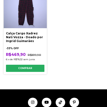
Calça Cargo Xadrez
Nati Vozza - Doado por
Ingrid Guimarães
-
33
% OFF
R$469,90
R$699,90
6
x
de
R$78,32
sem juros
COMPRAR