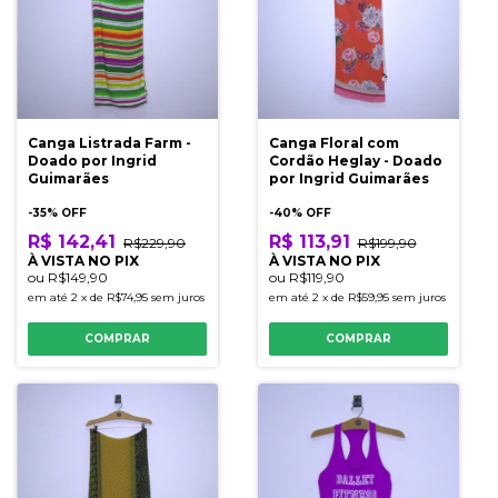
Canga Listrada Farm -
Canga Floral com
Doado por Ingrid
Cordão Heglay - Doado
Guimarães
por Ingrid Guimarães
-
35
% OFF
-
40
% OFF
R$ 142,41
R$ 113,91
R$229,90
R$199,90
À VISTA NO PIX
À VISTA NO PIX
ou
R$149,90
ou
R$119,90
em até
2
x
de
R$74,95
sem juros
em até
2
x
de
R$59,95
sem juros
COMPRAR
COMPRAR