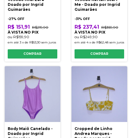
Doado por Ingrid
Me - Doado por Ingrid
Guimarães
Guimarães
-
27
% OFF
-
31
% OFF
R$ 151,91
R$ 237,41
R$219,90
R$359,90
À VISTA NO PIX
À VISTA NO PIX
ou
R$159,90
ou
R$249,90
em até
3
x
de
R$53,30
sem juros
em até
4
x
de
R$62,48
sem juros
COMPRAR
COMPRAR
Body Maiô Canelado -
Cropped de Linho
Doado por Ingrid
Andrea Marques -