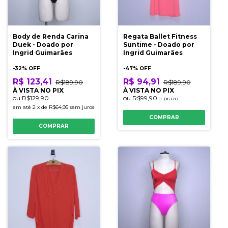
Body de Renda Carina
Regata Ballet Fitness
Duek - Doado por
Suntime - Doado por
Ingrid Guimarães
Ingrid Guimarães
-
32
% OFF
-
47
% OFF
R$ 123,41
R$ 94,91
R$189,90
R$189,90
À VISTA NO PIX
À VISTA NO PIX
ou
R$129,90
ou
R$99,90
a prazo
em até
2
x
de
R$64,95
sem juros
COMPRAR
COMPRAR