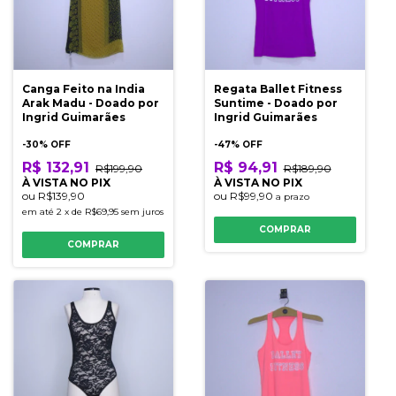
Canga Feito na India
Regata Ballet Fitness
Arak Madu - Doado por
Suntime - Doado por
Ingrid Guimarães
Ingrid Guimarães
-
30
% OFF
-
47
% OFF
R$ 132,91
R$ 94,91
R$199,90
R$189,90
À VISTA NO PIX
À VISTA NO PIX
ou
R$139,90
ou
R$99,90
a prazo
em até
2
x
de
R$69,95
sem juros
COMPRAR
COMPRAR