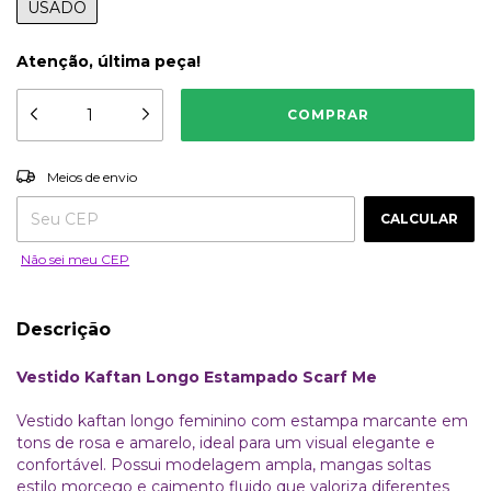
USADO
Atenção, última peça!
ALTERAR CEP
Entregas para o CEP:
Meios de envio
CALCULAR
Não sei meu CEP
Descrição
Vestido Kaftan Longo Estampado Scarf Me
Vestido kaftan longo feminino com estampa marcante em
tons de rosa e amarelo, ideal para um visual elegante e
confortável. Possui modelagem ampla, mangas soltas
estilo morcego e caimento fluido que valoriza diferentes