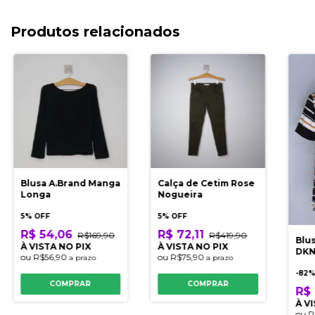
Produtos relacionados
Blusa A.Brand Manga
Calça de Cetim Rose
Longa
Nogueira
5% OFF
5% OFF
R$ 54,06
R$ 72,11
R$169,90
R$419,90
Blu
À VISTA NO PIX
À VISTA NO PIX
DKN
ou
R$56,90
ou
R$75,90
a prazo
a prazo
-
82
%
COMPRAR
COMPRAR
R$
À V
ou
R