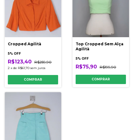
Cropped Agilità
Top Cropped Sem Alça
Agilità
5% OFF
5% OFF
R$123,40
R$259,90
R$75,90
R$199,90
2
x
de
R$61,70
sem juros
COMPRAR
COMPRAR