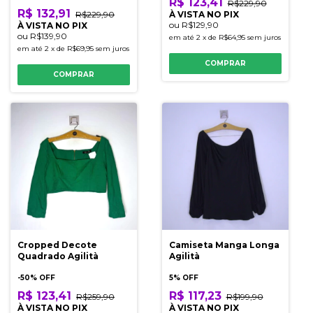
R$ 123,41
R$229,90
R$ 132,91
R$229,90
À VISTA NO PIX
ou
R$129,90
À VISTA NO PIX
ou
R$139,90
em até
2
x
de
R$64,95
sem juros
em até
2
x
de
R$69,95
sem juros
COMPRAR
COMPRAR
Cropped Decote
Camiseta Manga Longa
Quadrado Agilità
Agilità
-
50
% OFF
5% OFF
R$ 123,41
R$ 117,23
R$259,90
R$199,90
À VISTA NO PIX
À VISTA NO PIX