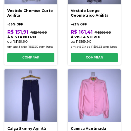
Vestido Chemise Curto
Vestido Longo
Agilità
Geométrico Agilità
-
36
% OFF
-
43
% OFF
R$ 151,91
R$ 161,41
R$249,90
R$299,90
À VISTA NO PIX
À VISTA NO PIX
ou
R$159,90
ou
R$169,90
em até
3
x
de
R$53,30
sem juros
em até
3
x
de
R$56,63
sem juros
COMPRAR
COMPRAR
Calça Skinny Agilità
Camisa Acetinada