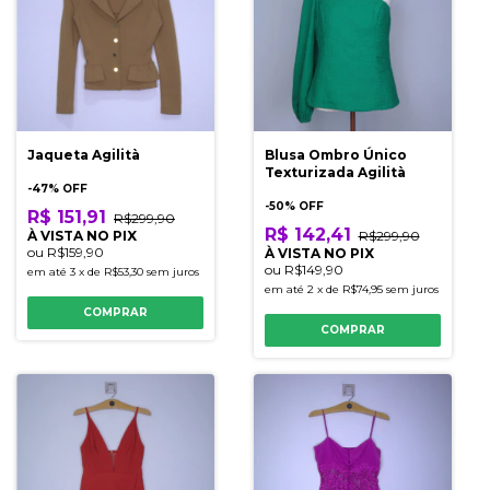
Jaqueta Agilità
Blusa Ombro Único
Texturizada Agilità
-
47
% OFF
-
50
% OFF
R$ 151,91
R$299,90
R$ 142,41
À VISTA NO PIX
R$299,90
ou
R$159,90
À VISTA NO PIX
ou
R$149,90
em até
3
x
de
R$53,30
sem juros
em até
2
x
de
R$74,95
sem juros
COMPRAR
COMPRAR