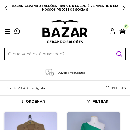
RANDO FALCÕES • 100% DO LUCRO É REINVESTIDO EM
FRETE GR
NOSSOS PROJETOS SOCIAIS
0
Dúvidas frequentes
19 produtos
Início
>
MARCAS
>
Agilità
ORDENAR
FILTRAR