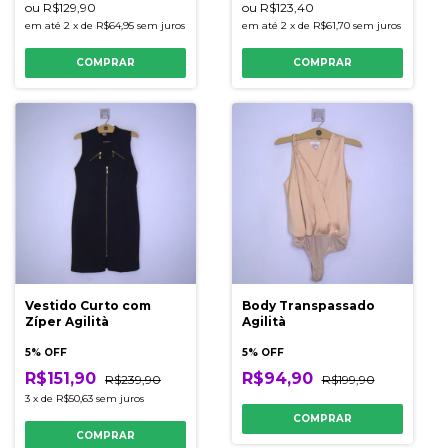
ou
R$129,90
ou
R$123,40
em até
2
x
de
R$64,95
sem juros
em até
2
x
de
R$61,70
sem juros
COMPRAR
COMPRAR
Vestido Curto com
Body Transpassado
Zíper Agilità
Agilità
5% OFF
5% OFF
R$151,90
R$94,90
R$239,90
R$199,90
3
x
de
R$50,63
sem juros
COMPRAR
COMPRAR