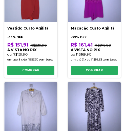
Vestido Curto Agilità
Macacão Curto Agilità
-
33
% OFF
-
39
% OFF
R$ 151,91
R$ 161,41
R$239,90
R$279,90
À VISTA NO PIX
À VISTA NO PIX
ou
R$159,90
ou
R$169,90
em até
3
x
de
R$53,30
sem juros
em até
3
x
de
R$56,63
sem juros
COMPRAR
COMPRAR