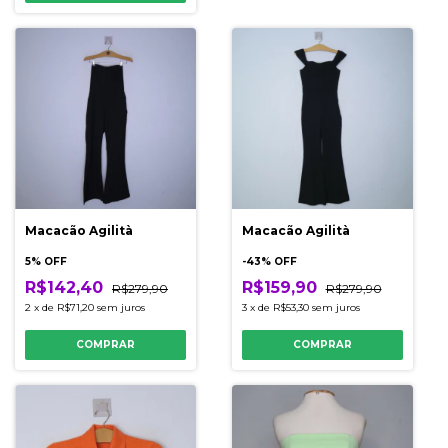
Macacão Agilità
Macacão Agilità
5% OFF
-
43
% OFF
R$142,40
R$159,90
R$279,90
R$279,90
2
x
de
R$71,20
sem juros
3
x
de
R$53,30
sem juros
COMPRAR
COMPRAR