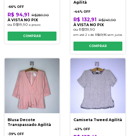
Agilità
-
66
% OFF
-
44
% OFF
R$ 94,91
R$289,90
R$ 132,91
À VISTA NO PIX
R$249,90
ou
R$99,90
À VISTA NO PIX
a prazo
ou
R$139,90
em até
2
x
de
R$69,95
sem juros
COMPRAR
COMPRAR
Blusa Decote
Camiseta Tweed Agilità
Transpassado Agilità
-
43
% OFF
-
39
% OFF