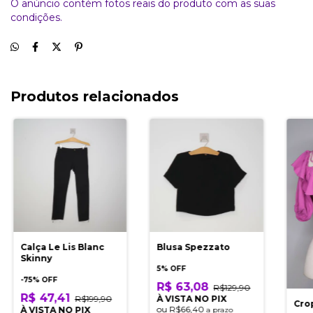
O anúncio contém fotos reais do produto com as suas
condições.
Produtos relacionados
Calça Le Lis Blanc
Blusa Spezzato
Skinny
5% OFF
-
75
% OFF
R$ 63,08
R$129,90
R$ 47,41
R$199,90
À VISTA NO PIX
Cro
ou
R$66,40
À VISTA NO PIX
a prazo