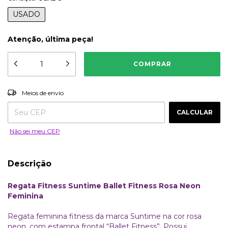
USADO
Atenção, última peça!
ALTERAR CEP
Entregas para o CEP:
Meios de envio
CALCULAR
Não sei meu CEP
Descrição
Regata Fitness Suntime Ballet Fitness Rosa Neon
Feminina
Regata feminina fitness da marca Suntime na cor rosa
neon, com estampa frontal “Ballet Fitness”. Possui