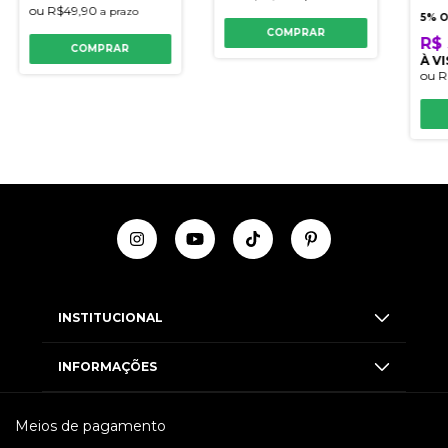
ou
R$49,90
a prazo
5% 
COMPRAR
R$ 
COMPRAR
À V
ou
R
INSTITUCIONAL
INFORMAÇÕES
Meios de pagamento