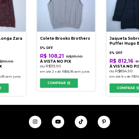
Longa Zara
Colete Brooks Brothers
Jaqueta Sobr
Puffer Hugo 
5% OFF
5% OFF
R$ 108,21
R$219,90
R$ 812,16
$199,90
À VISTA NO PIX
R
ou
R$113,90
X
À VISTA NO PI
ou
R$854,90
em até
2
x
de
R$56,95
sem juros
,95
sem juros
em até
6
x
de
R$14
COMPRAR
COMPRAR