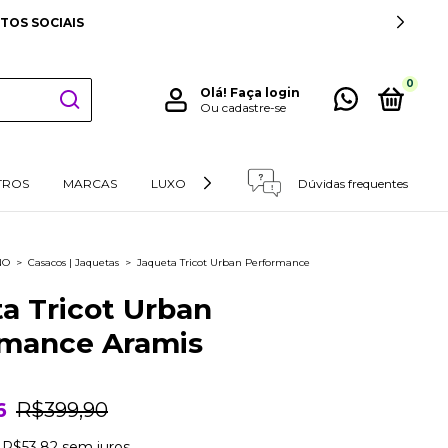
TOS SOCIAIS
0
Olá!
Faça login
Ou cadastre-se
TROS
MARCAS
LUXO
RETIRADAS E DEVOLUÇÕES
Dúvidas frequentes
NO
>
Casacos | Jaquetas
>
Jaqueta Tricot Urban Performance
a Tricot Urban
rmance Aramis
6
R$399,90
e
R$53,82
sem juros