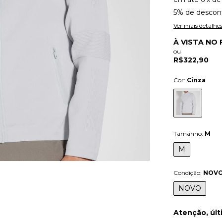
5% de descon
Ver mais detalhe
À VISTA NO 
ou
R$322,90
Cor:
Cinza
Tamanho:
M
M
Condição:
NOV
NOVO
Atenção, últ