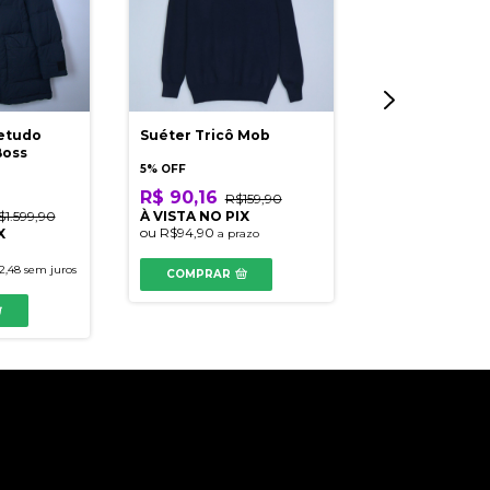
etudo
Suéter Tricô Mob
Jaqueta Impe
Boss
Quechua
5% OFF
R$ 90,16
R$159,90
5% OFF
$1.599,90
À VISTA NO PIX
R$ 207,48
ou
R$94,90
X
a prazo
À VISTA NO PI
ou
R$218,40
2,48
sem juros
COMPRAR
em até
4
x
de
R$54
COMPRAR