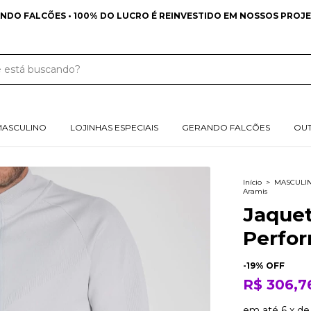
NDO FALCÕES • 100% DO LUCRO É REINVESTIDO EM NOSSOS PROJE
MASCULINO
LOJINHAS ESPECIAIS
GERANDO FALCÕES
OU
Início
>
MASCULI
Aramis
Jaquet
Perfo
-
19
% OFF
R$ 306,7
em até
6
x
d