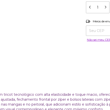
Entregas para o
Meios de en
Não sei meu CE
 tricot tecnológico com alta elasticidade e toque macio, ofere
ustada, fechamento frontal por zíper e bolsos laterais com zíp
s mangas e no peitoral, que adicionam estilo e sofisticação à p
o um visual contemporâneo e elegante com máximo conforto.