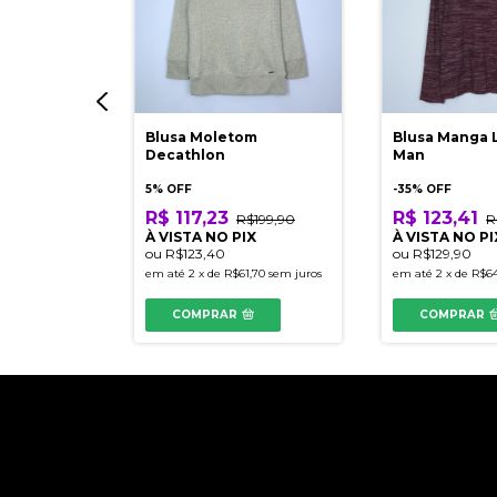
letom Puma
Blusa Moletom
Blusa Manga 
Decathlon
Man
5% OFF
-
35
% OFF
$229,90
R$ 117,23
R$ 123,41
IX
R$199,90
R
À VISTA NO PIX
À VISTA NO PI
ou
R$123,40
ou
R$129,90
,80
sem juros
em até
2
x
de
R$61,70
sem juros
em até
2
x
de
R$64
COMPRAR
COMPRAR