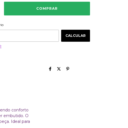
ALTERAR CEP
 CEP:
vio
CALCULAR
P
cendo conforto
er embutido. O
eça. Ideal para