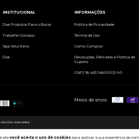
INSTITUCIONAL
INFORMAÇÕES
Doe Produtos Para o Bazar
Política de Privacidade
Trabalhe Conosco
Termos de Uso
Seja Voluntario
Como Comprar
Doe
Devoluções, Retiradas e Política de
Cupons
CNPJ 18.463.148/0003-90
Meios de envio
direitos reservados.
e site
você aceita o uso de cookies
para agilizar a sua experiência de co