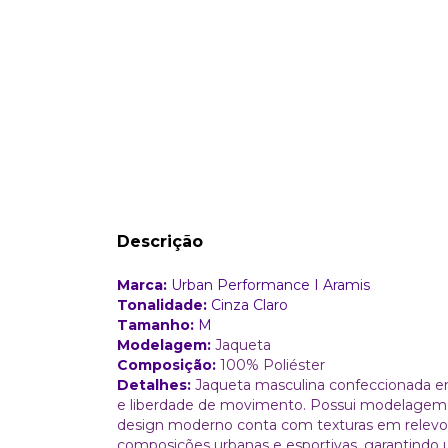
Descrição
Marca:
Urban Performance I Aramis
Tonalidade:
Cinza Claro
Tamanho:
M
Modelagem:
Jaqueta
Composição:
100% Poliéster
Detalhes:
Jaqueta masculina confeccionada em
e liberdade de movimento. Possui modelagem aj
design moderno conta com texturas em relevo na
composições urbanas e esportivas, garantind