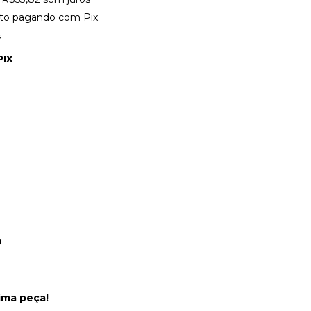
to
pagando com Pix
s
PIX
O
ima peça!