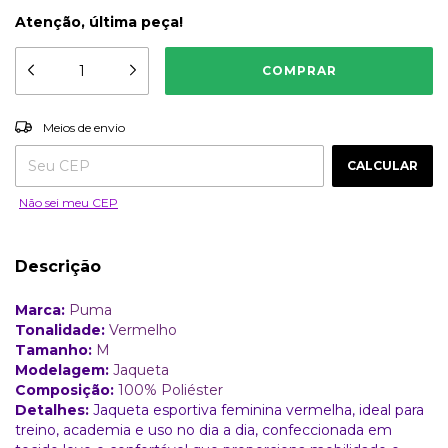
Atenção, última peça!
ALTERAR CEP
Entregas para o CEP:
Meios de envio
CALCULAR
Não sei meu CEP
Descrição
Marca:
Puma
Tonalidade:
Vermelho
Tamanho:
M
Modelagem:
Jaqueta
Composição:
100% Poliéster
Detalhes:
Jaqueta esportiva feminina vermelha, ideal para
treino, academia e uso no dia a dia, confeccionada em