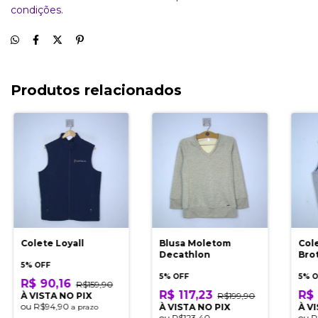
condições.
Produtos relacionados
Colete Loyall
Blusa Moletom
Col
Decathlon
Bro
5% OFF
5% OFF
5% 
R$ 90,16
R$159,90
R$ 117,23
R$ 
À VISTA NO PIX
R$199,90
ou
R$94,90
À VISTA NO PIX
À V
a prazo
ou
R$123,40
ou
R