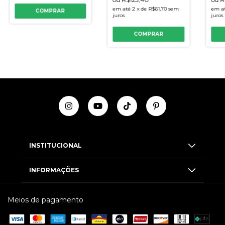
em até
2
x
de
R$61,70
sem
em a
COMPRAR
juros
juros
COMPRAR
INSTITUCIONAL
INFORMAÇÕES
Meios de pagamento