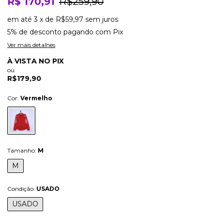
R$ 170,91
R$259,90
em até
3
x
de
R$59,97
sem juros
5% de desconto
pagando com Pix
Ver mais detalhes
À VISTA NO PIX
ou
R$179,90
Cor:
Vermelho
Tamanho:
M
M
Condição:
USADO
USADO