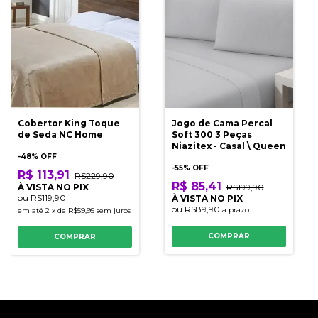
Cobertor King Toque
Jogo de Cama Percal
de Seda NC Home
Soft 300 3 Peças
Niazitex - Casal \ Queen
-
48
% OFF
-
55
% OFF
R$ 113,91
R$229,90
R$ 85,41
À VISTA NO PIX
R$199,90
ou
R$119,90
À VISTA NO PIX
ou
R$89,90
a prazo
em até
2
x
de
R$59,95
sem juros
COMPRAR
COMPRAR