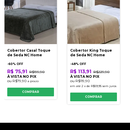
Cobertor Casal Toque
Cobertor King Toque
de Seda NC Home
de Seda NC Home
-
60
% OFF
-
48
% OFF
R$ 75,91
R$ 113,91
R$199,90
R$229,90
À VISTA NO PIX
À VISTA NO PIX
ou
R$79,90
ou
R$119,90
a prazo
em até
2
x
de
R$59,95
sem juros
COMPRAR
COMPRAR