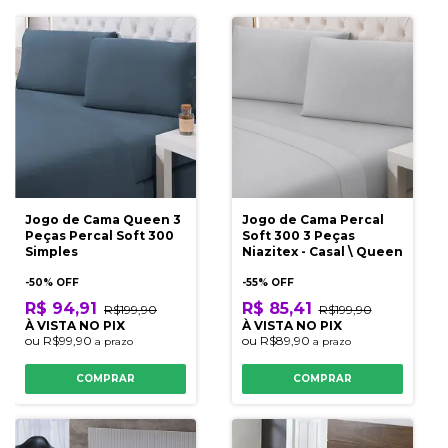
Jogo de Cama Queen 3
Jogo de Cama Percal
Peças Percal Soft 300
Soft 300 3 Peças
Simples
Niazitex - Casal \ Queen
-
50
% OFF
-
55
% OFF
R$ 94,91
R$ 85,41
R$199,90
R$199,90
À VISTA NO PIX
À VISTA NO PIX
ou
R$99,90
ou
R$89,90
a prazo
a prazo
COMPRAR
COMPRAR