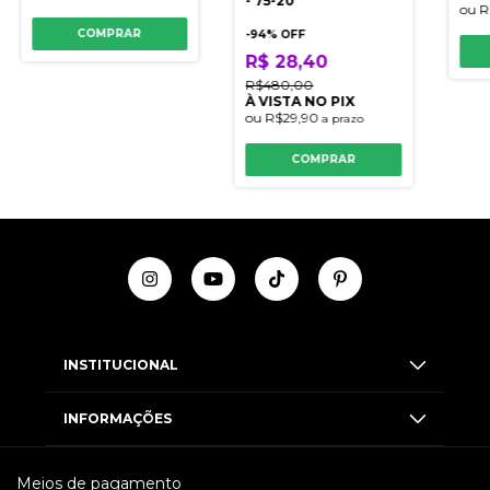
- 75-20
ou
R
COMPRAR
-
94
% OFF
R$ 28,40
R$480,00
À VISTA NO PIX
ou
R$29,90
a prazo
COMPRAR
INSTITUCIONAL
INFORMAÇÕES
Meios de pagamento