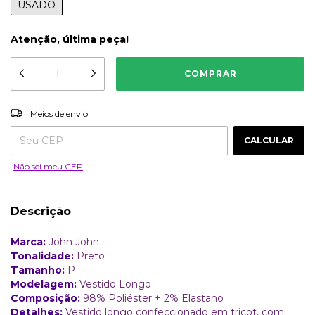
USADO
Atenção, última peça!
ALTERAR CEP
Entregas para o CEP:
Meios de envio
CALCULAR
Não sei meu CEP
Descrição
Marca:
John John
Tonalidade:
Preto
Tamanho:
P
Modelagem:
Vestido Longo
Composição:
98% Poliéster + 2% Elastano
Detalhes:
Vestido longo confeccionado em tricot, com