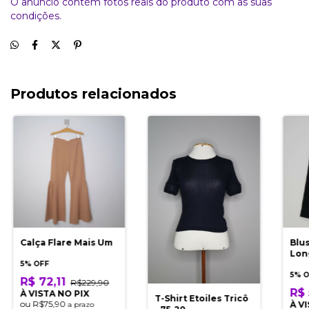
O anúncio contém fotos reais do produto com as suas
condições.
Produtos relacionados
Calça Flare Mais Um
Blu
Lon
5% OFF
5% 
R$ 72,11
R$229,90
R$ 
À VISTA NO PIX
T-Shirt Etoiles Tricô
ou
R$75,90
À V
a prazo