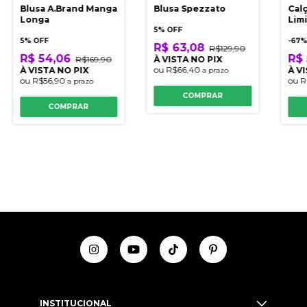
Blusa A.Brand Manga
Blusa Spezzato
Cal
Longa
Lim
5% OFF
5% OFF
-
67
%
R$ 63,08
R$129,90
R$ 54,06
R$ 
R$169,90
À VISTA NO PIX
ou
R$66,40
À VISTA NO PIX
À V
a prazo
ou
R$56,90
ou
R
a prazo
COMPRAR
COMPRAR
INSTITUCIONAL