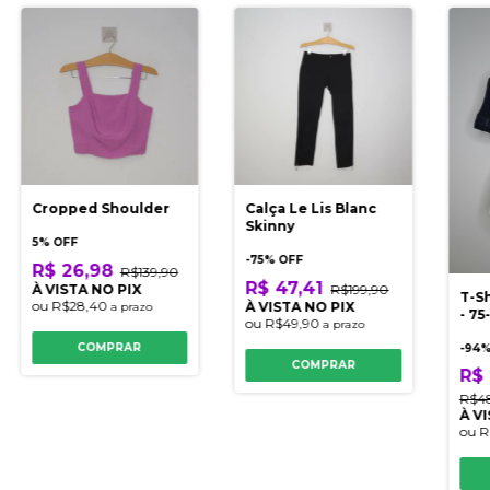
Cropped Shoulder
Calça Le Lis Blanc
Skinny
5% OFF
-
75
% OFF
R$ 26,98
R$139,90
R$ 47,41
À VISTA NO PIX
R$199,90
T-Sh
ou
R$28,40
À VISTA NO PIX
a prazo
- 75
ou
R$49,90
a prazo
COMPRAR
-
94
%
COMPRAR
R$
R$4
À V
ou
R