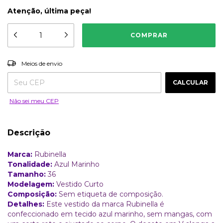
Atenção, última peça!
ALTERAR CEP
Entregas para o CEP:
Meios de envio
CALCULAR
Não sei meu CEP
Descrição
Marca:
Rubinella
Tonalidade:
Azul Marinho
Tamanho:
36
Modelagem:
Vestido Curto
Composição:
Sem etiqueta de composição.
Detalhes:
Este vestido da marca Rubinella é
confeccionado em tecido azul marinho, sem mangas, com