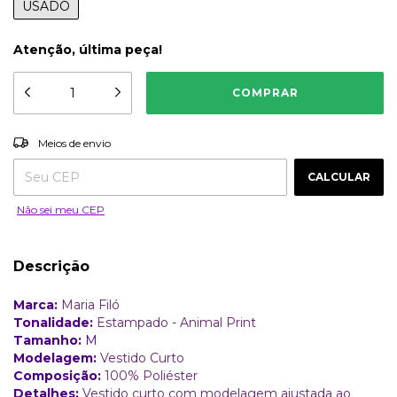
USADO
Atenção, última peça!
ALTERAR CEP
Entregas para o CEP:
Meios de envio
CALCULAR
Não sei meu CEP
Descrição
Marca:
Maria Filó
Tonalidade:
Estampado - Animal Print
Tamanho:
M
Modelagem:
Vestido Curto
Composição:
100% Poliéster
Detalhes:
Vestido curto com modelagem ajustada ao