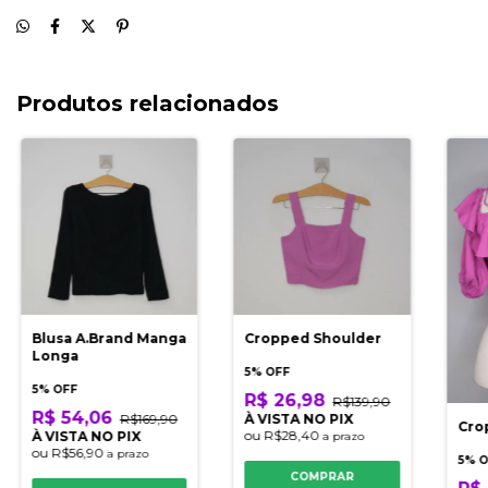
Produtos relacionados
Blusa A.Brand Manga
Cropped Shoulder
Longa
5% OFF
5% OFF
R$ 26,98
R$139,90
R$ 54,06
R$169,90
À VISTA NO PIX
Cro
ou
R$28,40
À VISTA NO PIX
a prazo
ou
R$56,90
a prazo
5% 
COMPRAR