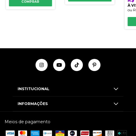
R$ 
COMPRAR
À V
ou
R
INSTITUCIONAL
INFORMAÇÕES
Meios de pagamento