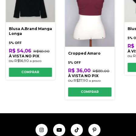
Blusa A.Brand Manga
Blu
Longa
5% 
5% OFF
R$ 
R$ 54,06
R$169,90
À V
Cropped Amaro
ou
R
À VISTA NO PIX
ou
R$56,90
a prazo
5% OFF
R$ 36,00
R$139,00
COMPRAR
À VISTA NO PIX
ou
R$37,90
a prazo
COMPRAR