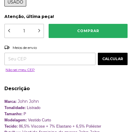
USADO
Atenção, última peça!
ALTERAR CEP
Entregas para o CEP:
Meios de envio
CALCULAR
Não sei meu CEP
Descrição
John John
Marca:
Tonalidade:
Listrado
Tamanho:
P
Modelagem:
Vestido Curto
Tecido:
86,5% Viscose + 7% Elastano + 6,5% Poliéster