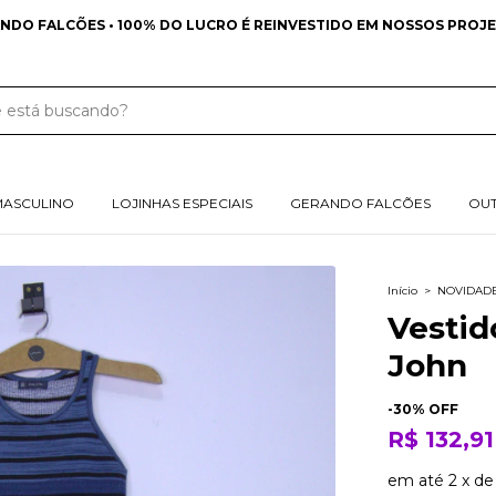
NDO FALCÕES • 100% DO LUCRO É REINVESTIDO EM NOSSOS PROJE
MASCULINO
LOJINHAS ESPECIAIS
GERANDO FALCÕES
OU
Início
>
NOVIDAD
Vestid
John
-
30
% OFF
R$ 132,91
em até
2
x
d