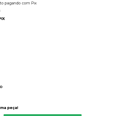
to
pagando com Pix
s
PIX
DO
ima peça!