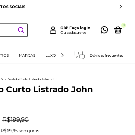
TOS SOCIAIS
0
Olá!
Faça login
Ou cadastre-se
TROS
MARCAS
LUXO
RETIRADAS E DEVOLUÇÕES
Dúvidas frequentes
ES
>
Vestido Curto Listrado John John
o Curto Listrado John
R$199,90
e
R$69,95
sem juros