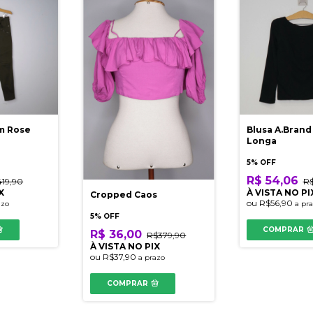
im Rose
Blusa A.Bran
Longa
5% OFF
R$ 54,06
19,90
R$
X
À VISTA NO PI
Cropped Caos
ou
R$56,90
azo
a pr
5% OFF
COMPRAR
R$ 36,00
R$379,90
À VISTA NO PIX
ou
R$37,90
a prazo
COMPRAR