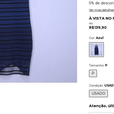
5% de descon
Ver mais detalhe
À VISTA NO 
ou
R$139,90
Cor:
Azul
Tamanho:
P
P
Condição:
USA
USADO
Atenção, últ