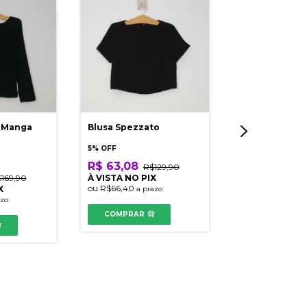
d Manga
Blusa Spezzato
5% OFF
R$ 63,08
R$129,90
169,90
À VISTA NO PIX
ou
R$66,40
X
a prazo
Cropped Ama
azo
COMPRAR
5% OFF
R$ 36,00
R$
À VISTA NO PI
ou
R$37,90
a pra
COMPRAR