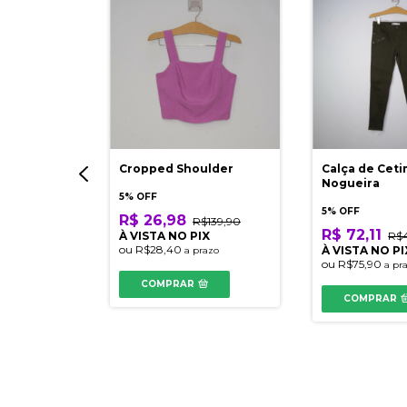
o Alto
Cropped Shoulder
Calça de Cet
Nogueira
5% OFF
5% OFF
R$ 26,98
R$139,90
R$ 72,11
289,90
À VISTA NO PIX
R$4
ou
R$28,40
IX
À VISTA NO PI
a prazo
ou
R$75,90
razo
a pr
COMPRAR
COMPRAR