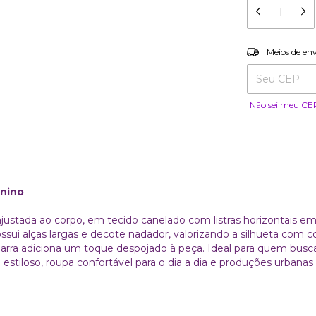
Entregas para o
Meios de en
Não sei meu CE
inino
tada ao corpo, em tecido canelado com listras horizontais em
sui alças largas e decote nadador, valorizando a silhueta com con
arra adiciona um toque despojado à peça. Ideal para quem busc
al estiloso, roupa confortável para o dia a dia e produções urbana