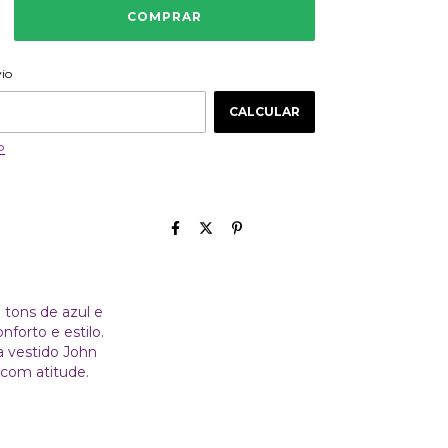
ALTERAR CEP
 CEP:
vio
CALCULAR
P
 tons de azul e
forto e estilo.
a vestido John
s com atitude.