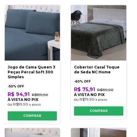
Jogo de Cama Queen 3
Cobertor Casal Toque
Peças Percal Soft 300
de Seda NC Home
Simples
-
60
% OFF
-
50
% OFF
R$ 75,91
R$199,90
R$ 94,91
R$199,90
À VISTA NO PIX
ou
R$79,90
À VISTA NO PIX
a prazo
ou
R$99,90
a prazo
COMPRAR
COMPRAR