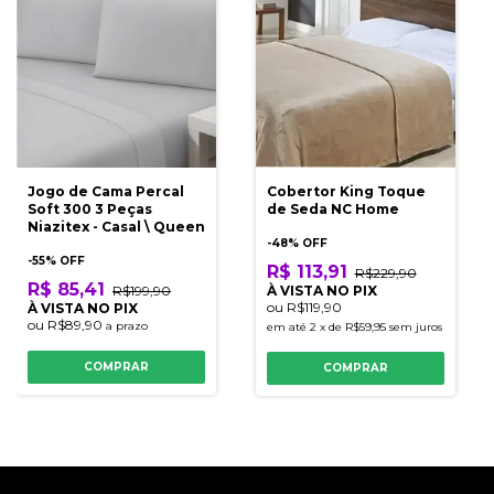
Jogo de Cama Percal
Cobertor King Toque
Soft 300 3 Peças
de Seda NC Home
Niazitex - Casal \ Queen
-
48
% OFF
-
55
% OFF
R$ 113,91
R$229,90
R$ 85,41
R$199,90
À VISTA NO PIX
ou
R$119,90
À VISTA NO PIX
ou
R$89,90
a prazo
em até
2
x
de
R$59,95
sem juros
COMPRAR
COMPRAR