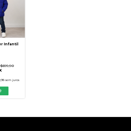
r Infantil
$699,90
X
,98
sem juros