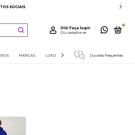
TOS SOCIAIS
0
Olá!
Faça login
Ou cadastre-se
TROS
MARCAS
LUXO
RETIRADAS E DEVOLUÇÕES
Dúvidas frequentes