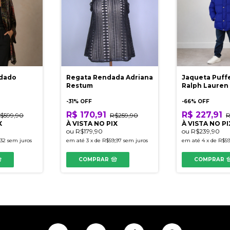
dado
Regata Rendada Adriana
Jaqueta Puffe
Restum
Ralph Lauren
-
31
% OFF
-
66
% OFF
R$ 170,91
R$ 227,91
$599,90
R$259,90
R
X
À VISTA NO PIX
À VISTA NO PI
ou
R$179,90
ou
R$239,90
,32
sem juros
em até
3
x
de
R$59,97
sem juros
em até
4
x
de
R$59
COMPRAR
COMPRAR