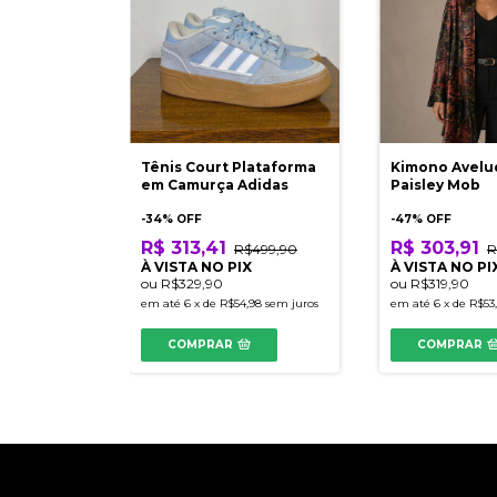
Tênis Court Plataforma
Kimono Avelu
em Camurça Adidas
Paisley Mob
-
34
% OFF
-
47
% OFF
R$ 313,41
R$ 303,91
R$499,90
R
À VISTA NO PIX
À VISTA NO PI
ou
R$329,90
ou
R$319,90
em até
6
x
de
R$54,98
sem juros
em até
6
x
de
R$53
COMPRAR
COMPRAR