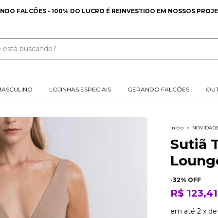
DO LUCRO É REINVESTIDO EM NOSSOS PROJETOS SOCIAIS
MASCULINO
LOJINHAS ESPECIAIS
GERANDO FALCÕES
OU
Início
>
NOVIDAD
Sutiã 
Lounge
-
32
% OFF
R$ 123,41
em até
2
x
d