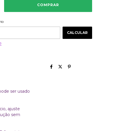
ALTERAR CEP
 CEP:
vio
CALCULAR
P
 pode ser usado
o, ajuste
trução sem