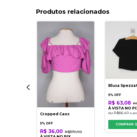
Produtos relacionados
Blanc
Blusa Spezza
5% OFF
R$ 63,08
R
199,90
À VISTA NO PI
ou
R$66,40
IX
a pr
Cropped Caos
razo
5% OFF
COMPRAR
R$ 36,00
R$379,90
À VISTA NO PIX