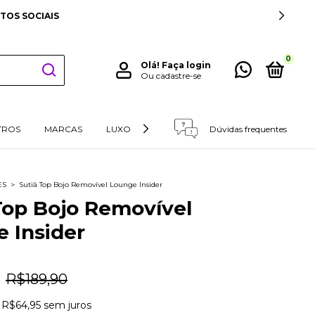
0
Olá!
Faça login
Ou cadastre-se
TROS
MARCAS
LUXO
RETIRADAS E DEVOLUÇÕES
Dúvidas frequentes
ES
>
Sutiã Top Bojo Removível Lounge Insider
Top Bojo Removível
 Insider
R$189,90
e
R$64,95
sem juros