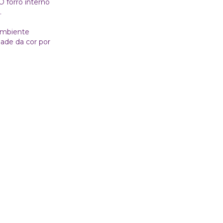
 forro interno
.
 ambiente
dade da cor por