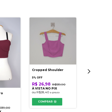
Cropped Shoulder
Calça Flare M
5% OFF
5% OFF
R$ 26,98
R$139,90
R$ 72,11
R$2
À VISTA NO PIX
À VISTA NO PI
ou
R$28,40
a prazo
ro
ou
R$75,90
a pra
COMPRAR
COMPRAR
139,00
X