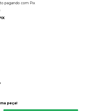
to
pagando com Pix
s
PIX
O
ima peça!