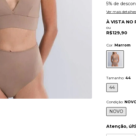
5% de descon
Ver mais detalhe
À VISTA NO 
ou
R$129,90
Cor:
Marrom
Tamanho:
44
44
Condição:
NOV
NOVO
Atenção, últ