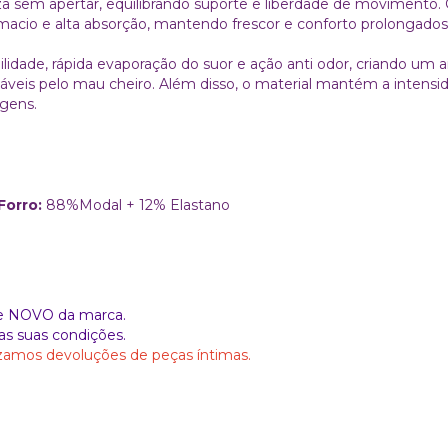
 sem apertar, equilibrando suporte e liberdade de movimento. O
 macio e alta absorção, mantendo frescor e conforto prolongados
bilidade, rápida evaporação do suor e ação anti odor, criando um
sáveis pelo mau cheiro. Além disso, o material mantém a intensi
gens.
Forro:
88%Modal + 12% Elastano
de NOVO da marca.
as suas condições.
izamos devoluções de peças íntimas.