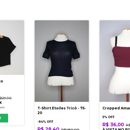
to
$129,90
X
azo
T-Shirt Etoiles Tricô - 75-
Cropped Ama
20
5% OFF
-
94
% OFF
R$ 36,00
R$
R$ 28,40
R$480,00
À VISTA NO PI