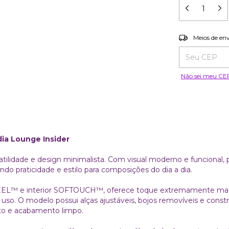
Entregas para o
Meios de en
Não sei meu CE
ia Lounge Insider
atilidade e design minimalista. Com visual moderno e funcional,
o praticidade e estilo para composições do dia a dia.
EL™️ e interior SOFTOUCH™️, oferece toque extremamente maci
 uso. O modelo possui alças ajustáveis, bojos removíveis e cons
rto e acabamento limpo.