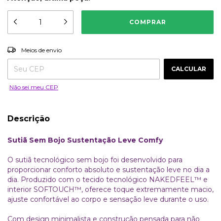
ALTERAR CEP
Entregas para o CEP:
Meios de envio
CALCULAR
Não sei meu CEP
Descrição
Sutiã Sem Bojo Sustentação Leve Comfy
O sutiã tecnológico sem bojo foi desenvolvido para
proporcionar conforto absoluto e sustentação leve no dia a
dia. Produzido com o tecido tecnológico NAKEDFEEL™️ e
interior SOFTOUCH™️, oferece toque extremamente macio,
ajuste confortável ao corpo e sensação leve durante o uso.
Com design minimalista e construção pensada para não