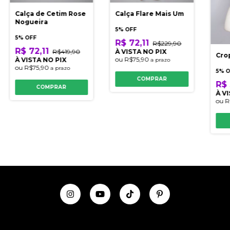
Calça de Cetim Rose
Calça Flare Mais Um
Nogueira
5% OFF
5% OFF
R$ 72,11
R$229,90
R$ 72,11
R$419,90
À VISTA NO PIX
Cro
ou
R$75,90
À VISTA NO PIX
a prazo
ou
R$75,90
a prazo
5% 
COMPRAR
R$ 
COMPRAR
À V
ou
R