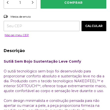
ALTERAR CEP
Entregas para o CEP:
Meios de envio
CALCULAR
Não sei meu CEP
Descrição
Sutiã Sem Bojo Sustentação Leve Comfy
O sutiã tecnológico sem bojo foi desenvolvido para
proporcionar conforto absoluto e sustentação leve no dia a
dia. Produzido com o tecido tecnológico NAKEDFEEL™️ e
interior SOFTOUCH™️, oferece toque extremamente macio,
ajuste confortável ao corpo e sensação leve durante o uso.
Com design minimalista e construção pensada para não
apertar ou marcar a pele, a peça proporciona firmeza na