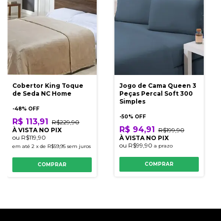
Cobertor King Toque
Jogo de Cama Queen 3
de Seda NC Home
Peças Percal Soft 300
Simples
-
48
% OFF
-
50
% OFF
R$ 113,91
R$229,90
R$ 94,91
À VISTA NO PIX
R$199,90
ou
R$119,90
À VISTA NO PIX
ou
R$99,90
a prazo
em até
2
x
de
R$59,95
sem juros
COMPRAR
COMPRAR