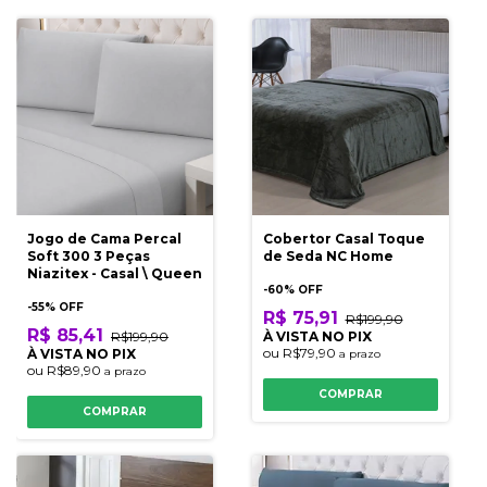
Jogo de Cama Percal
Cobertor Casal Toque
Soft 300 3 Peças
de Seda NC Home
Niazitex - Casal \ Queen
-
60
% OFF
-
55
% OFF
R$ 75,91
R$199,90
R$ 85,41
R$199,90
À VISTA NO PIX
ou
R$79,90
À VISTA NO PIX
a prazo
ou
R$89,90
a prazo
COMPRAR
COMPRAR