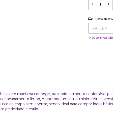
Entregas para o
Meios de en
Não sei meu CE
 leve e macia na cor bege, trazendo caimento confortável para 
as e acabamento limpo, mantendo um visual minimalista e versát
juste ao corpo sem apertar, sendo ideal para compor looks básic
 praticidade e estilo.