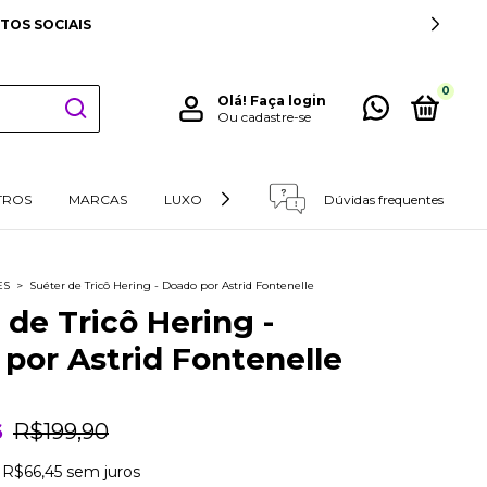
TOS SOCIAIS
0
Olá!
Faça login
Ou cadastre-se
TROS
MARCAS
LUXO
RETIRADAS E DEVOLUÇÕES
Dúvidas frequentes
ES
>
Suéter de Tricô Hering - Doado por Astrid Fontenelle
 de Tricô Hering -
por Astrid Fontenelle
6
R$199,90
e
R$66,45
sem juros