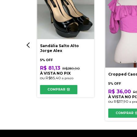
to
Sandália Salto Alto
Jorge Alex
5% OFF
$129,90
R$ 81,13
IX
R$289,90
À VISTA NO PIX
razo
Cropped Cao
ou
R$85,40
a prazo
5% OFF
COMPRAR
R$ 36,00
R
À VISTA NO PI
ou
R$37,90
a pr
COMPRAR