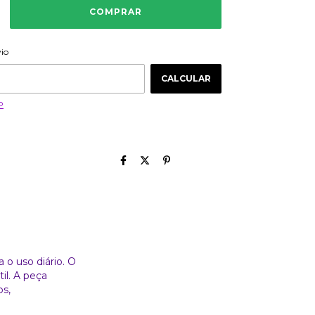
ALTERAR CEP
 CEP:
vio
CALCULAR
P
o uso diário. O
il. A peça
os,