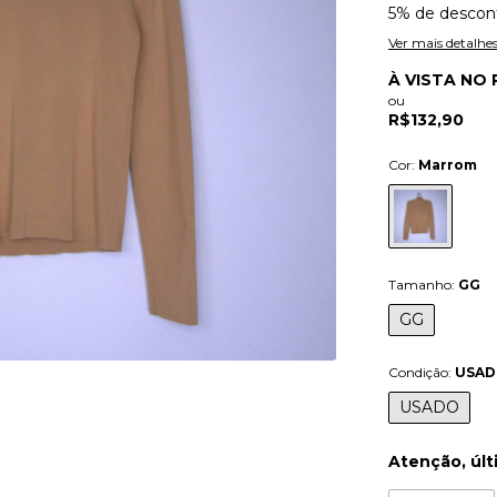
5% de descon
Ver mais detalhe
À VISTA NO 
ou
R$132,90
Cor:
Marrom
Tamanho:
GG
GG
Condição:
USA
USADO
Atenção, últ