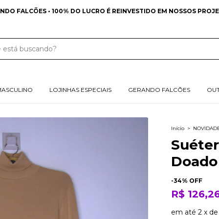
NDO FALCÕES • 100% DO LUCRO É REINVESTIDO EM NOSSOS PROJE
MASCULINO
LOJINHAS ESPECIAIS
GERANDO FALCÕES
OU
Início
>
NOVIDAD
Suéter
Doado 
-
34
% OFF
R$ 126,2
em até
2
x
d