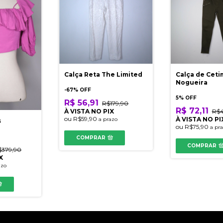
Calça Reta The Limited
Calça de Ceti
Nogueira
-
67
% OFF
5% OFF
R$ 56,91
R$179,90
R$ 72,11
À VISTA NO PIX
R$4
ou
R$59,90
À VISTA NO PI
a prazo
s
ou
R$75,90
a pr
COMPRAR
COMPRAR
$379,90
X
azo