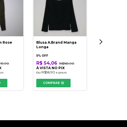
m Rose
Blusa A.Brand Manga
Cropped Shou
Longa
5% OFF
5% OFF
R$ 26,98
R$
R$ 54,06
19,90
R$169,90
À VISTA NO PI
X
À VISTA NO PIX
ou
R$28,40
a pr
ou
R$56,90
azo
a prazo
COMPRAR
COMPRAR