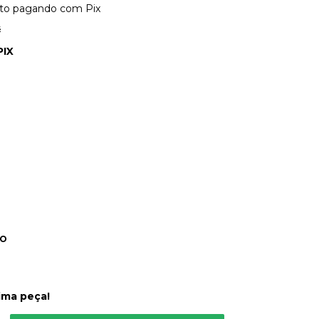
to
pagando com Pix
s
PIX
DO
ima peça!