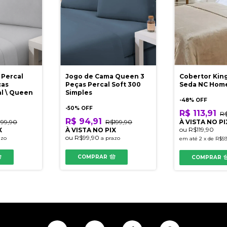
 Percal
Jogo de Cama Queen 3
Cobertor Kin
ças
Peças Percal Soft 300
Seda NC Hom
al \ Queen
Simples
-
48
% OFF
-
50
% OFF
R$ 113,91
R$
R$ 94,91
199,90
R$199,90
À VISTA NO PI
ou
R$119,90
X
À VISTA NO PIX
ou
R$99,90
azo
a prazo
em até
2
x
de
R$59
COMPRAR
COMPRAR