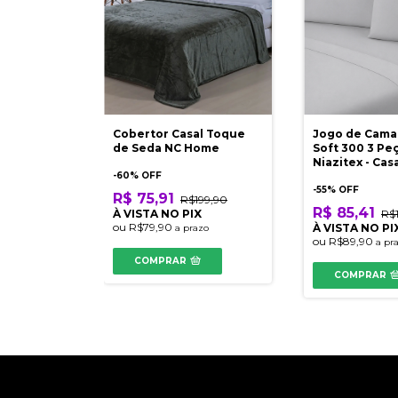
Cobertor Casal Toque
Jogo de Cama
de Seda NC Home
Soft 300 3 Pe
Niazitex - Cas
-
60
% OFF
-
55
% OFF
R$ 75,91
R$199,90
R$ 85,41
À VISTA NO PIX
R$
ou
R$79,90
À VISTA NO PI
a prazo
ou
R$89,90
a pr
COMPRAR
COMPRAR