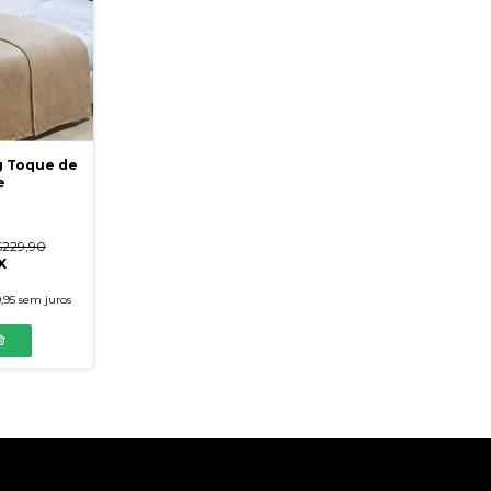
g Toque de
e
229,90
X
,95
sem juros