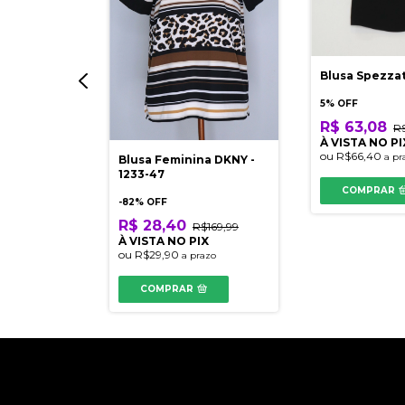
Blusa Spezza
5% OFF
R$ 63,08
R
À VISTA NO PI
ou
R$66,40
a pr
Blusa Feminina DKNY -
s
1233-47
COMPRAR
-
82
% OFF
$379,90
R$ 28,40
R$169,99
IX
À VISTA NO PIX
azo
ou
R$29,90
a prazo
COMPRAR