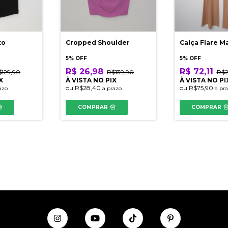
to
Cropped Shoulder
Calça Flare M
5% OFF
5% OFF
R$ 26,98
R$ 72,11
$129,90
R$139,90
R$2
X
À VISTA NO PIX
À VISTA NO PI
ou
R$28,40
ou
R$75,90
azo
a prazo
a pr
COMPRAR
COMPRAR