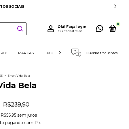
TOS SOCIAIS
0
Olá!
Faça login
Ou cadastre-se
TROS
MARCAS
LUXO
RETIRADAS E DEVOLUÇÕES
Dúvidas frequentes
ES
>
Short Vida Bela
Vida Bela
1
R$239,90
e
R$56,95
sem juros
to
pagando com Pix