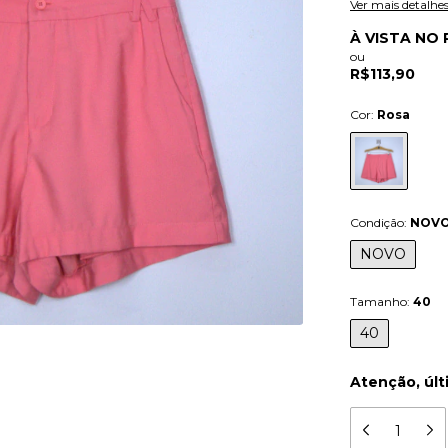
Ver mais detalhe
À VISTA NO 
ou
R$113,90
Cor:
Rosa
Condição:
NOV
NOVO
Tamanho:
40
40
Atenção, últ