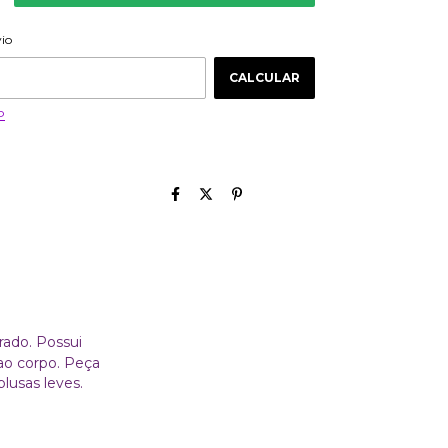
ALTERAR CEP
 CEP:
vio
CALCULAR
P
rado. Possui
 ao corpo. Peça
lusas leves.