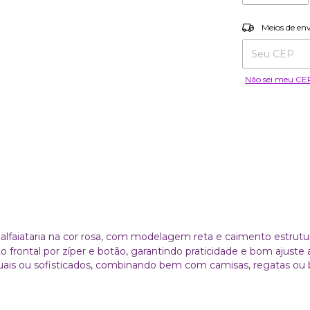
Entregas para o
Meios de en
Não sei meu CE
alfaiataria na cor rosa, com modelagem reta e caimento estrutu
 frontal por zíper e botão, garantindo praticidade e bom ajuste
asuais ou sofisticados, combinando bem com camisas, regatas ou b