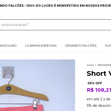
NDO FALCÕES • 100% DO LUCRO É REINVESTIDO EM NOSSOS PROJE
MASCULINO
LOJINHAS ESPECIAIS
GERANDO FALCÕES
OU
Início
>
NOVIDAD
Short 
-
53
% OFF
R$ 108,2
em até
2
x
d
5% de descon