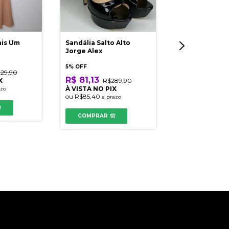
ais Um
Sandália Salto Alto
Blusa A.Bran
Jorge Alex
Longa
5% OFF
29,90
5% OFF
R$ 81,13
X
R$289,90
R$ 54,06
R$
À VISTA NO PIX
azo
À VISTA NO PI
ou
R$85,40
a prazo
ou
R$56,90
a pra
COMPRAR
COMPRAR