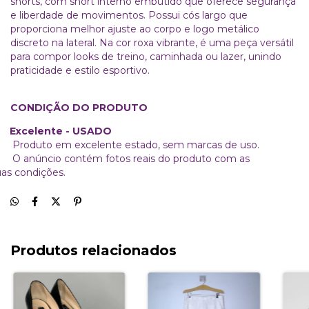
shorts, com short interno embutido que oferece segurança
e liberdade de movimentos. Possui cós largo que
proporciona melhor ajuste ao corpo e logo metálico
discreto na lateral. Na cor roxa vibrante, é uma peça versátil
para compor looks de treino, caminhada ou lazer, unindo
praticidade e estilo esportivo.
CONDIÇÃO DO PRODUTO
xcelente - USADO
roduto em excelente estado, sem marcas de uso.
 anúncio contém fotos reais do produto com as
uas condições.
Produtos relacionados