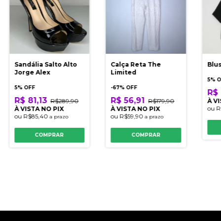
Sandália Salto Alto
Calça Reta The
Blu
Jorge Alex
Limited
5% 
5% OFF
-
67
% OFF
R$ 
R$ 81,13
R$ 56,91
R$289,90
R$179,90
À V
ou
R
À VISTA NO PIX
À VISTA NO PIX
ou
R$85,40
ou
R$59,90
a prazo
a prazo
COMPRAR
COMPRAR