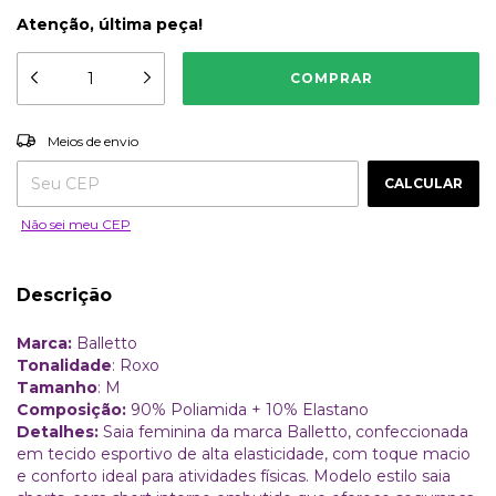
Atenção, última peça!
ALTERAR CEP
Entregas para o CEP:
Meios de envio
CALCULAR
Não sei meu CEP
Descrição
Marca:
Balletto
Tonalidade
: Roxo
Tamanho
: M
Composição:
90% Poliamida + 10% Elastano
Detalhes:
Saia feminina da marca Balletto, confeccionada
em tecido esportivo de alta elasticidade, com toque macio
e conforto ideal para atividades físicas. Modelo estilo saia