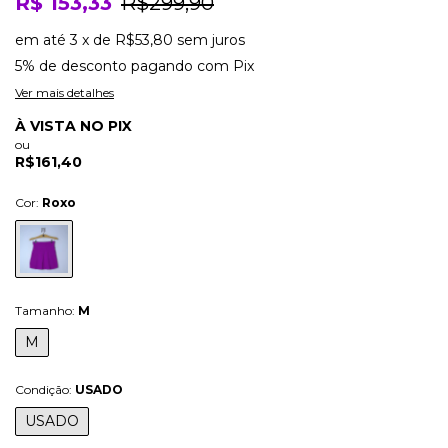
R$ 153,33
R$299,90
em até
3
x
de
R$53,80
sem juros
5% de desconto
pagando com Pix
Ver mais detalhes
À VISTA NO PIX
ou
R$161,40
Cor:
Roxo
Tamanho:
M
M
Condição:
USADO
USADO