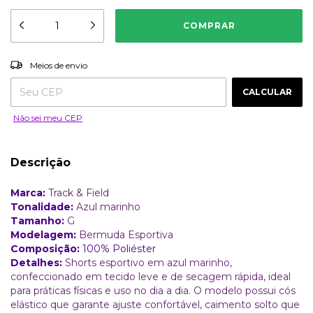
ALTERAR CEP
Entregas para o CEP:
Meios de envio
CALCULAR
Não sei meu CEP
Descrição
Marca:
Track & Field
Tonalidade:
Azul marinho
Tamanho:
G
Modelagem:
Bermuda Esportiva
Composição:
100% Poliéster
Detalhes:
Shorts esportivo em azul marinho,
confeccionado em tecido leve e de secagem rápida, ideal
para práticas físicas e uso no dia a dia. O modelo possui cós
elástico que garante ajuste confortável, caimento solto que