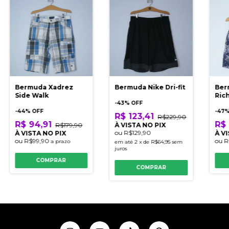
Bermuda Xadrez
Bermuda Nike Dri-fit
Ber
Side Walk
Ric
-
43
% OFF
-
44
% OFF
-
47
%
R$ 123,41
R$229,90
R$ 94,91
R$ 
R$179,90
À VISTA NO PIX
ou
R$129,90
À VISTA NO PIX
À V
ou
R$99,90
ou
R
a prazo
em até
2
x
de
R$64,95
sem
juros
COMPRAR
COMPRAR