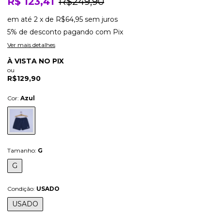
R$ 123,41
R$249,90
em até
2
x
de
R$64,95
sem juros
5% de desconto
pagando com Pix
Ver mais detalhes
À VISTA NO PIX
ou
R$129,90
Cor:
Azul
Tamanho:
G
G
Condição:
USADO
USADO