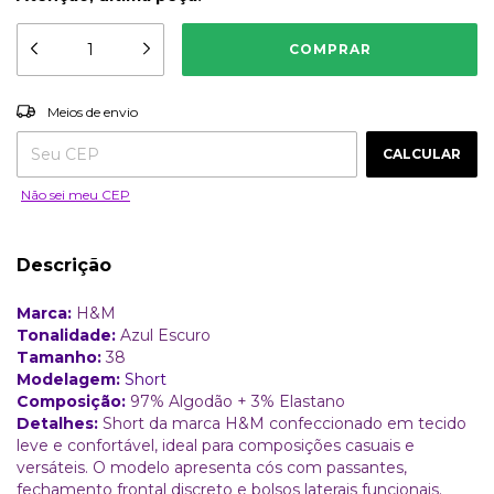
ALTERAR CEP
Entregas para o CEP:
Meios de envio
CALCULAR
Não sei meu CEP
Descrição
Marca:
H&M
Tonalidade:
Azul Escuro
Tamanho:
38
Modelagem:
Short
Composição:
97% Algodão + 3% Elastano
Detalhes:
Short da marca H&M confeccionado em tecido
leve e confortável, ideal para composições casuais e
versáteis. O modelo apresenta cós com passantes,
fechamento frontal discreto e bolsos laterais funcionais.