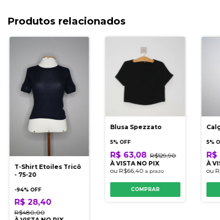
Produtos relacionados
Blusa Spezzato
Cal
5% OFF
5% 
R$ 63,08
R$ 
R$129,90
À VISTA NO PIX
À V
T-Shirt Etoiles Tricô
ou
R$66,40
ou
R
a prazo
- 75-20
COMPRAR
-
94
% OFF
R$ 28,40
R$480,00
À VISTA NO PIX