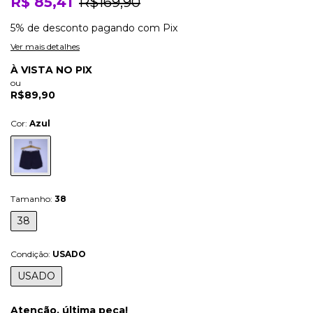
R$ 85,41
R$169,90
5% de desconto
pagando com Pix
Ver mais detalhes
À VISTA NO PIX
ou
R$89,90
Cor:
Azul
Tamanho:
38
38
Condição:
USADO
USADO
Atenção, última peça!