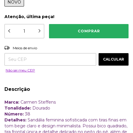
NOVO
Atenção, última peça!
ALTERAR CEP
Entregas para o CEP:
Meios de envio
CALCULAR
Não sei meu CEP
Descrição
Marca:
Carmen Steffens
Tonalidade:
Dourado
Número:
38
Detalhes:
Sandália feminina sofisticada com tiras finas em
tom bege claro e design minimalista. Possui bico quadrado,
tira frontal única e detalhe delicado no peito do pé, além de