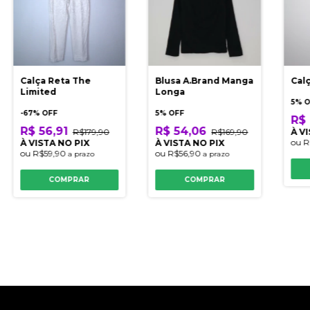
Calça Reta The
Blusa A.Brand Manga
Cal
Limited
Longa
5% 
-
67
% OFF
5% OFF
R$ 
R$ 56,91
R$ 54,06
R$179,90
R$169,90
À V
ou
R
À VISTA NO PIX
À VISTA NO PIX
ou
R$59,90
ou
R$56,90
a prazo
a prazo
COMPRAR
COMPRAR