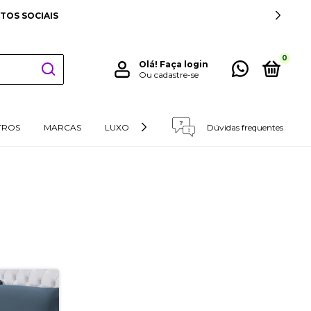
TOS SOCIAIS
0
Olá!
Faça login
Ou cadastre-se
TROS
MARCAS
LUXO
RETIRADAS E DEVOLUÇÕES
Dúvidas frequentes