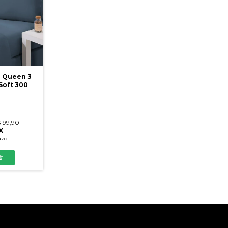
 Queen 3
Soft 300
199,90
X
azo