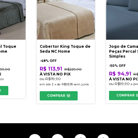
al Toque
Cobertor King Toque de
Jogo de Cama
ome
Seda NC Home
Peças Percal 
Simples
-
48
% OFF
-
50
% OFF
R$ 113,91
99,90
R$229,90
R$ 94,91
X
À VISTA NO PIX
R$
ou
R$119,90
À VISTA NO PI
azo
ou
R$99,90
a pr
em até
2
x
de
R$59,95
sem juros
COMPRAR
COMPRAR