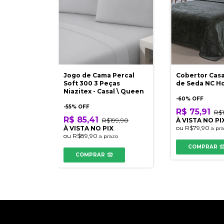
Jogo de Cama Percal
Cobertor Cas
Soft 300 3 Peças
de Seda NC H
Niazitex - Casal \ Queen
-
60
% OFF
-
55
% OFF
R$ 75,91
R$1
R$ 85,41
R$199,90
À VISTA NO PI
ou
R$79,90
À VISTA NO PIX
a pr
ou
R$89,90
a prazo
COMPRAR
COMPRAR