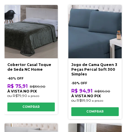
Cobertor Casal Toque
Jogo de Cama Queen 3
de Seda NC Home
Peças Percal Soft 300
Simples
-
60
% OFF
-
50
% OFF
R$ 75,91
R$199,90
R$ 94,91
À VISTA NO PIX
R$199,90
ou
R$79,90
À VISTA NO PIX
a prazo
ou
R$99,90
a prazo
COMPRAR
COMPRAR