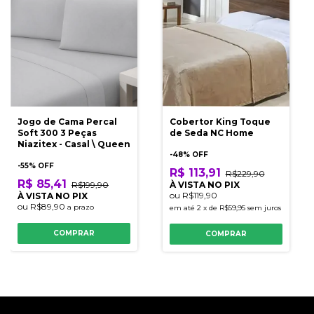
Jogo de Cama Percal
Cobertor King Toque
Soft 300 3 Peças
de Seda NC Home
Niazitex - Casal \ Queen
-
48
% OFF
-
55
% OFF
R$ 113,91
R$229,90
R$ 85,41
R$199,90
À VISTA NO PIX
ou
R$119,90
À VISTA NO PIX
ou
R$89,90
a prazo
em até
2
x
de
R$59,95
sem juros
COMPRAR
COMPRAR