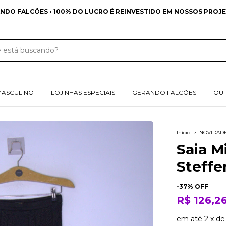
FRETE GRÁTIS NAS COMPRAS ACIMA DE 349 REAIS PARA SUL E 
MASCULINO
LOJINHAS ESPECIAIS
GERANDO FALCÕES
OU
Início
>
NOVIDAD
Saia M
Steffe
-
37
% OFF
R$ 126,2
em até
2
x
d