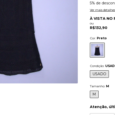
5% de descon
Ver mais detalhe
À VISTA NO 
ou
R$132,90
Cor:
Preto
Condição:
USA
USADO
Tamanho:
M
M
Atenção, últ