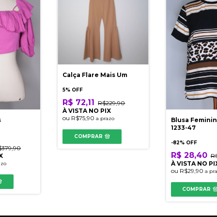
Calça Flare Mais Um
5% OFF
R$ 72,11
R$229,90
À VISTA NO PIX
ou
R$75,90
a prazo
Blusa Feminin
s
1233-47
COMPRAR
-
82
% OFF
$379,90
R$ 28,40
R$
X
À VISTA NO PI
azo
ou
R$29,90
a pr
COMPRAR