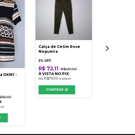
Calça de Cetim Rose
Cropped Shou
Nogueira
5% OFF
5% OFF
R$ 26,98
R$
R$ 72,11
R$419,90
À VISTA NO PI
À VISTA NO PIX
a DKNY -
ou
R$28,40
a pr
ou
R$75,90
a prazo
COMPRAR
COMPRAR
169,99
X
azo