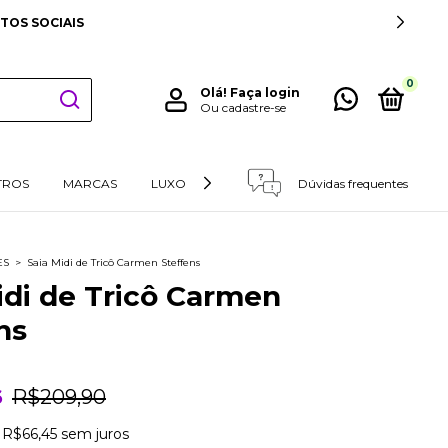
SUDESTE
0
Olá!
Faça login
Ou cadastre-se
TROS
MARCAS
LUXO
RETIRADAS E DEVOLUÇÕES
Dúvidas frequentes
ES
>
Saia Midi de Tricô Carmen Steffens
idi de Tricô Carmen
ns
6
R$209,90
e
R$66,45
sem juros