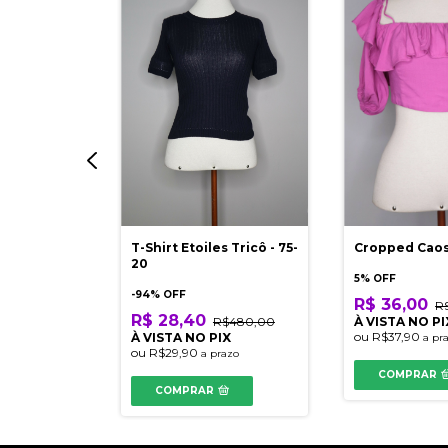
he Limited
179,90
IX
azo
T-Shirt Etoiles Tricô - 75-
Cropped Cao
20
5% OFF
-
94
% OFF
R$ 36,00
R
R$ 28,40
R$480,00
À VISTA NO PI
ou
R$37,90
À VISTA NO PIX
a pr
ou
R$29,90
a prazo
COMPRAR
COMPRAR