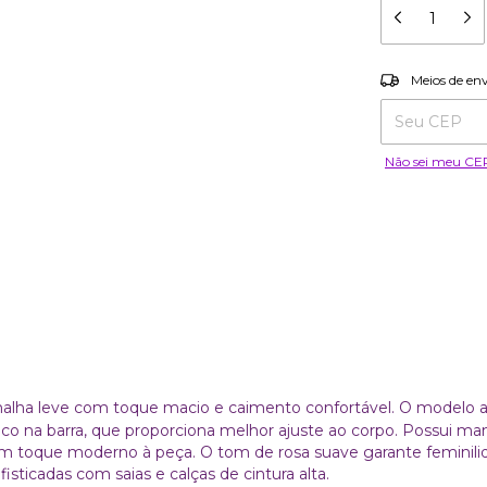
Entregas para o
Meios de en
Não sei meu CE
alha leve com toque macio e caimento confortável. O modelo 
tico na barra, que proporciona melhor ajuste ao corpo. Possui m
 toque moderno à peça. O tom de rosa suave garante feminili
isticadas com saias e calças de cintura alta.