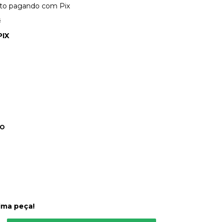
to
pagando com Pix
s
PIX
DO
ima peça!