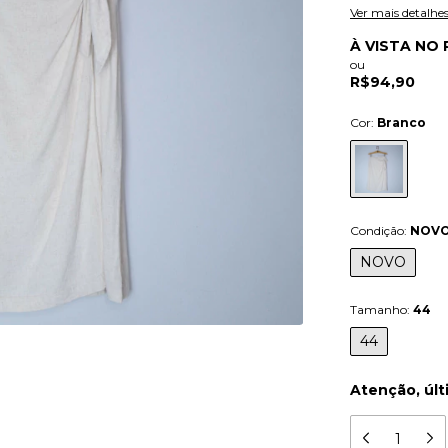
Ver mais detalhe
À VISTA NO 
ou
R$94,90
Cor:
Branco
Condição:
NOV
NOVO
Tamanho:
44
44
Atenção, últ