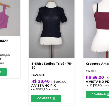
ulder
$139,90
X
azo
T-Shirt Etoiles Tricô - 75-
Cropped Ama
20
5% OFF
-
94
% OFF
R$ 36,00
R$
R$ 28,40
R$480,00
À VISTA NO PI
ou
R$37,90
À VISTA NO PIX
a pr
ou
R$29,90
a prazo
COMPRAR
COMPRAR