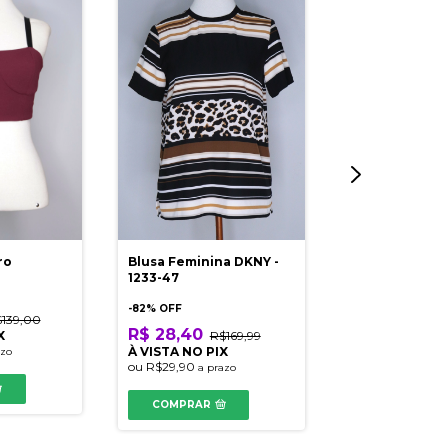
Sandália Salto
Jorge Alex
5% OFF
R$ 81,13
R$2
Blusa Feminina DKNY -
ro
À VISTA NO PI
1233-47
ou
R$85,40
a pr
-
82
% OFF
139,00
COMPRAR
R$ 28,40
R$169,99
X
À VISTA NO PIX
azo
ou
R$29,90
a prazo
COMPRAR