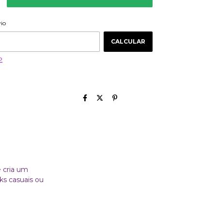
ALTERAR CEP
 CEP:
vio
CALCULAR
P
e cria um
ks casuais ou