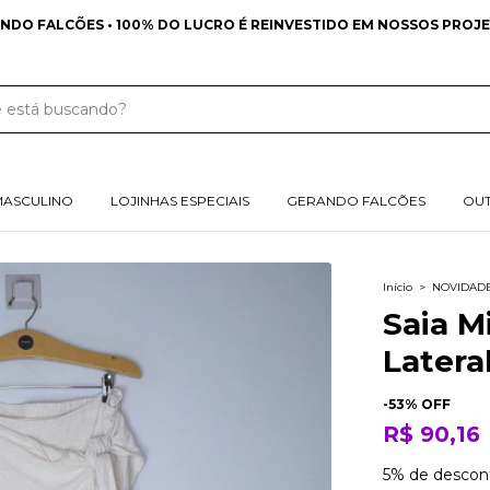
NDO FALCÕES • 100% DO LUCRO É REINVESTIDO EM NOSSOS PROJE
MASCULINO
LOJINHAS ESPECIAIS
GERANDO FALCÕES
OU
Início
>
NOVIDAD
Saia M
Lateral
-
53
% OFF
R$ 90,16
5% de descon