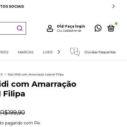
TOS SOCIAIS
0
Olá!
Faça login
Ou cadastre-se
TROS
MARCAS
LUXO
RETIRADAS E DEVOLUÇÕES
Dúvidas frequentes
ES
>
Saia Midi com Amarração Lateral Filipa
idi com Amarração
 Filipa
R$199,90
to
pagando com Pix