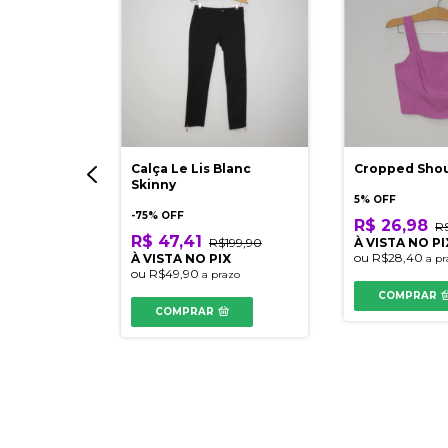
Calça Le Lis Blanc
Cropped Sho
Skinny
5% OFF
-
75
% OFF
R$ 26,98
R
R$ 47,41
R$199,90
À VISTA NO PI
ou
R$28,40
À VISTA NO PIX
a pr
s
ou
R$49,90
a prazo
COMPRAR
COMPRAR
$379,90
IX
azo