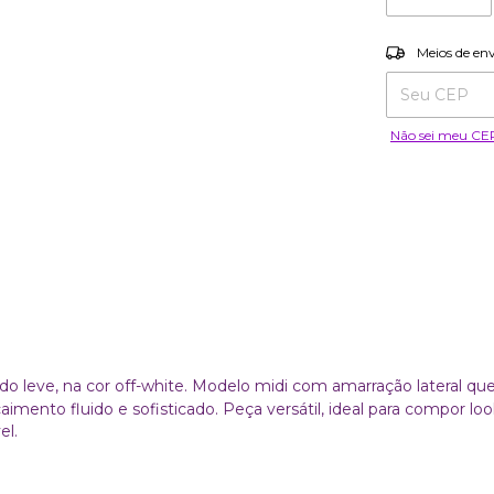
Entregas para o
Meios de en
Não sei meu CE
do leve, na cor off-white. Modelo midi com amarração lateral qu
imento fluido e sofisticado. Peça versátil, ideal para compor loo
el.