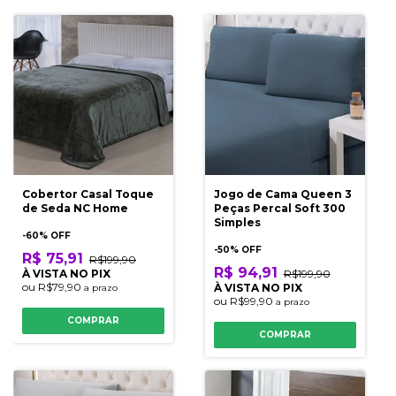
Cobertor Casal Toque
Jogo de Cama Queen 3
de Seda NC Home
Peças Percal Soft 300
Simples
-
60
% OFF
-
50
% OFF
R$ 75,91
R$199,90
R$ 94,91
À VISTA NO PIX
R$199,90
ou
R$79,90
À VISTA NO PIX
a prazo
ou
R$99,90
a prazo
COMPRAR
COMPRAR