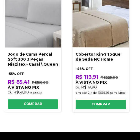
Jogo de Cama Percal
Cobertor King Toque
Soft 300 3 Peças
de Seda NC Home
Niazitex - Casal \ Queen
-
48
% OFF
-
55
% OFF
R$ 113,91
R$229,90
R$ 85,41
R$199,90
À VISTA NO PIX
ou
R$119,90
À VISTA NO PIX
ou
R$89,90
a prazo
em até
2
x
de
R$59,95
sem juros
COMPRAR
COMPRAR