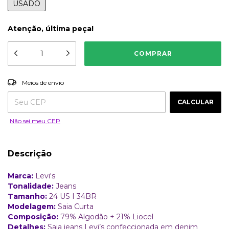
USADO
Atenção, última peça!
ALTERAR CEP
Entregas para o CEP:
Meios de envio
CALCULAR
Não sei meu CEP
Descrição
Marca:
Levi's
Tonalidade:
Jeans
Tamanho:
24 US I 34BR
Modelagem:
Saia Curta
Composição:
79% Algodão + 21% Liocel
Detalhes:
Saia jeans Levi’s confeccionada em denim