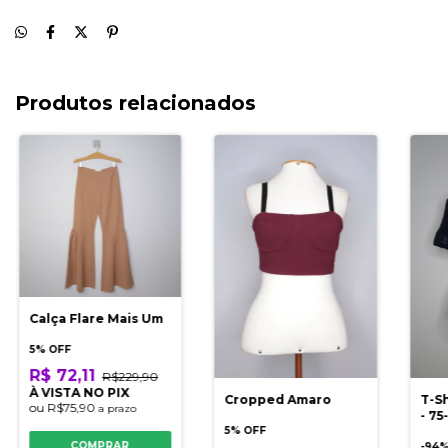
Produtos relacionados
Calça Flare Mais Um
5% OFF
R$ 72,11
R$229,90
À VISTA NO PIX
Cropped Amaro
T-Sh
ou
R$75,90
a prazo
- 75
5% OFF
COMPRAR
-
94
%