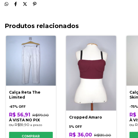
Produtos relacionados
Calça Reta The
Calç
Limited
Ski
-
67
% OFF
-
75
%
R$ 56,91
R$ 
R$179,90
Cropped Amaro
À VISTA NO PIX
À V
ou
R$59,90
ou
R
a prazo
5% OFF
R$ 36,00
R$139,00
COMPRAR