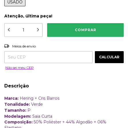
USADO
Atenção, última peça!
ALTERAR CEP
Entregas para o CEP:
Meios de envio
CALCULAR
Não sei meu CEP
Descrição
Marca:
Hering + Cris Barros
Tonalidade:
Verde
Tamanho:
P
Modelagem:
Saia Curta
Composição:
50% Poliéster + 44% Algodão + 06%
Elastano