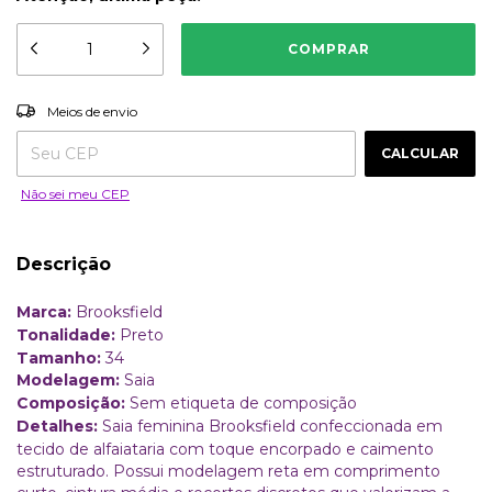
ALTERAR CEP
Entregas para o CEP:
Meios de envio
CALCULAR
Não sei meu CEP
Descrição
Marca:
Brooksfield
Tonalidade:
Preto
Tamanho:
34
Modelagem:
Saia
Composição:
Sem etiqueta de composição
Detalhes:
Saia feminina Brooksfield confeccionada em
tecido de alfaiataria com toque encorpado e caimento
estruturado. Possui modelagem reta em comprimento