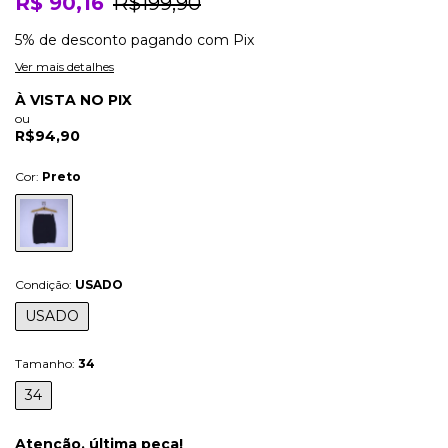
R$ 90,16
R$199,90
5% de desconto
pagando com Pix
Ver mais detalhes
À VISTA NO PIX
ou
R$94,90
Cor:
Preto
Condição:
USADO
USADO
Tamanho:
34
34
Atenção, última peça!