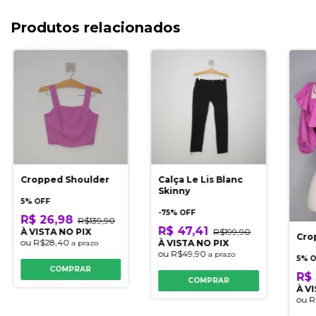
Produtos relacionados
Cropped Shoulder
Calça Le Lis Blanc
Skinny
5% OFF
-
75
% OFF
R$ 26,98
R$139,90
R$ 47,41
À VISTA NO PIX
R$199,90
Cro
ou
R$28,40
À VISTA NO PIX
a prazo
ou
R$49,90
a prazo
5% 
COMPRAR
R$ 
COMPRAR
À V
ou
R