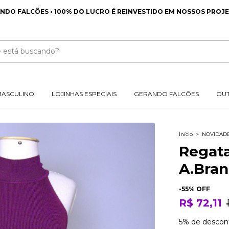
RETE GRÁTIS NAS COMPRAS ACIMA DE 349 REAIS PARA SUL E SUDES
MASCULINO
LOJINHAS ESPECIAIS
GERANDO FALCÕES
OU
Início
>
NOVIDAD
Regata
A.Bra
-
55
% OFF
R$ 72,11
5% de descon