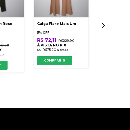
m Rose
Calça Flare Mais Um
Calça Reta Th
5% OFF
-
67
% OFF
R$ 72,11
R$229,90
R$ 56,91
R$1
19,90
À VISTA NO PIX
À VISTA NO PI
ou
R$75,90
X
a prazo
ou
R$59,90
a pra
azo
COMPRAR
COMPRAR