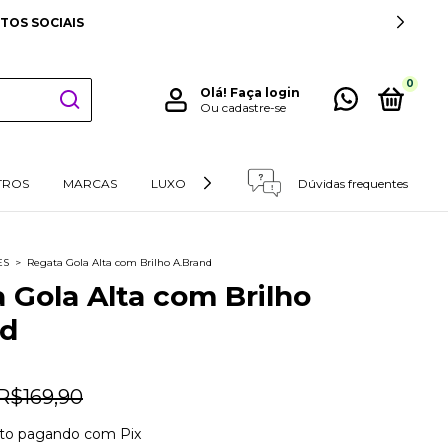
TE
0
Olá!
Faça login
Ou cadastre-se
TROS
MARCAS
LUXO
RETIRADAS E DEVOLUÇÕES
Dúvidas frequentes
ES
>
Regata Gola Alta com Brilho A.Brand
 Gola Alta com Brilho
nd
R$169,90
to
pagando com Pix