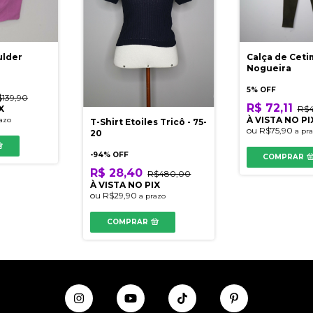
ulder
Calça de Ceti
Nogueira
5% OFF
$139,90
R$ 72,11
X
R$4
À VISTA NO PI
azo
T-Shirt Etoiles Tricô - 75-
ou
R$75,90
a pr
20
-
94
% OFF
COMPRAR
R$ 28,40
R$480,00
À VISTA NO PIX
ou
R$29,90
a prazo
COMPRAR