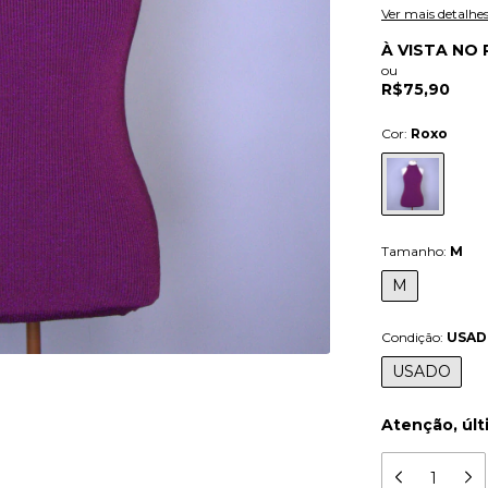
Ver mais detalhe
À VISTA NO 
ou
R$75,90
Cor:
Roxo
Tamanho:
M
M
Condição:
USA
USADO
Atenção, últ