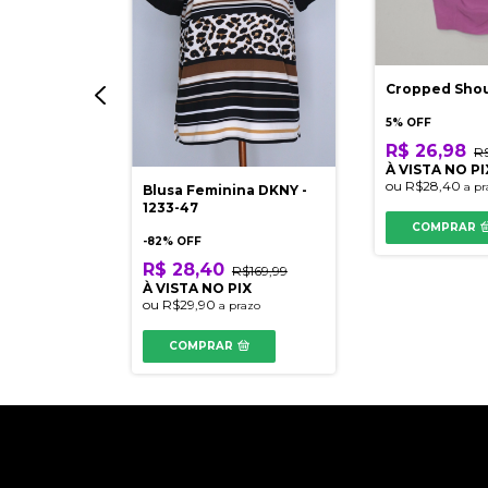
Cropped Sho
5% OFF
R$ 26,98
R
À VISTA NO PI
ou
R$28,40
a pr
Blusa Feminina DKNY -
ro
1233-47
COMPRAR
-
82
% OFF
$139,00
R$ 28,40
R$169,99
IX
À VISTA NO PIX
azo
ou
R$29,90
a prazo
COMPRAR