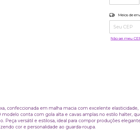
Entregas para o
Meios de en
Não sei meu CE
oxa, confeccionada em malha macia com excelente elasticidade,
 modelo conta com gola alta e cavas amplas no estilo halter, qu
. Peça versátil e estilosa, ideal para compor produções elegan
trazendo cor e personalidade ao guarda-roupa.