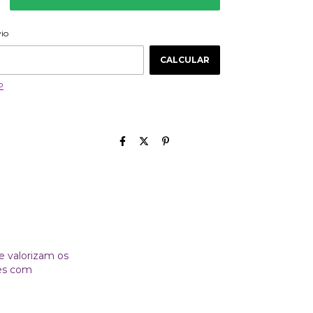
ALTERAR CEP
 CEP:
vio
CALCULAR
P
e valorizam os
tes com