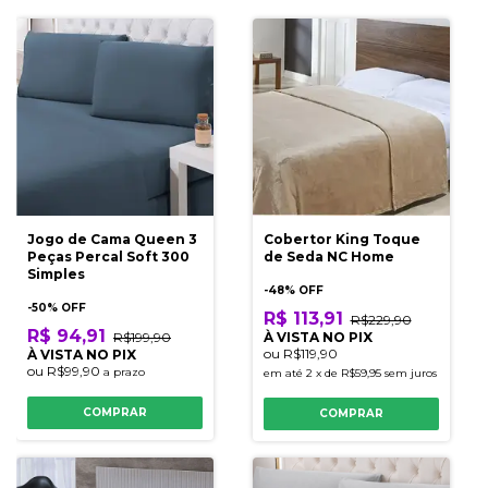
Jogo de Cama Queen 3
Cobertor King Toque
Peças Percal Soft 300
de Seda NC Home
Simples
-
48
% OFF
-
50
% OFF
R$ 113,91
R$229,90
R$ 94,91
R$199,90
À VISTA NO PIX
ou
R$119,90
À VISTA NO PIX
ou
R$99,90
a prazo
em até
2
x
de
R$59,95
sem juros
COMPRAR
COMPRAR