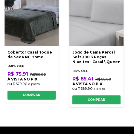
Cobertor Casal Toque
Jogo de Cama Percal
de Seda NC Home
Soft 300 3 Peças
Niazitex - Casal \ Queen
-
60
% OFF
-
55
% OFF
R$ 75,91
R$199,90
R$ 85,41
À VISTA NO PIX
R$199,90
ou
R$79,90
À VISTA NO PIX
a prazo
ou
R$89,90
a prazo
COMPRAR
COMPRAR