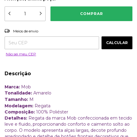
ALTERAR CEP
Entregas para o CEP:
Meios de envio
CALCULAR
Não sei meu CEP
Descrição
Marca:
Mob
Tonalidade:
Amarelo
Tamanho:
M
Modelagem:
Regata
Composição:
100% Poliéster
Detalhes:
Regata da marca Mob confeccionada em tecido
leve e fluido, proporcionando conforto e caimento solto ao
corpo. O modelo apresenta alças largas, decote profundo
arredondado e detalhe de botões frontais decorativos que