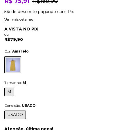
R$ 75,91
R$169,90
5% de desconto
pagando com Pix
Ver mais detalhes
À VISTA NO PIX
ou
R$79,90
Cor:
Amarelo
Tamanho:
M
M
Condição:
USADO
USADO
Atenção, última peça!