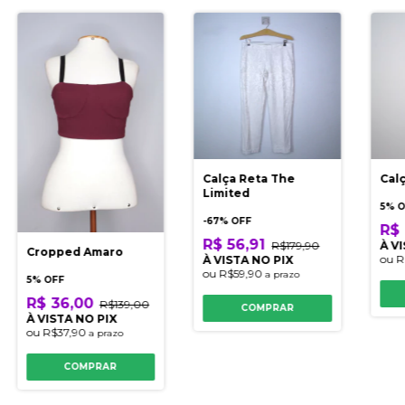
Calça Reta The
Cal
Limited
5% 
-
67
% OFF
R$ 
R$ 56,91
R$179,90
À V
Cropped Amaro
ou
R
À VISTA NO PIX
ou
R$59,90
a prazo
5% OFF
R$ 36,00
R$139,00
COMPRAR
À VISTA NO PIX
ou
R$37,90
a prazo
COMPRAR