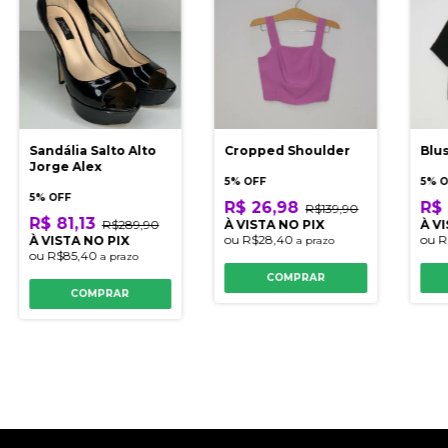
Sandália Salto Alto
Cropped Shoulder
Blu
Jorge Alex
5% OFF
5% 
5% OFF
R$ 26,98
R$ 
R$139,90
R$ 81,13
R$289,90
À VISTA NO PIX
À V
ou
R$28,40
ou
R
À VISTA NO PIX
a prazo
ou
R$85,40
a prazo
COMPRAR
COMPRAR