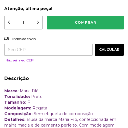
Atenção, última peça!
ALTERAR CEP
Entregas para o CEP:
Meios de envio
CALCULAR
Não sei meu CEP
Descrição
Marca:
Maria Filó
Tonalidade:
Preto
Tamanho:
P
Modelagem:
Regata
Composição:
Sem etiqueta de composição
Detalhes:
Blusa da marca Maria Filó, confeccionada em
malha macia e de caimento perfeito. Com modelagem