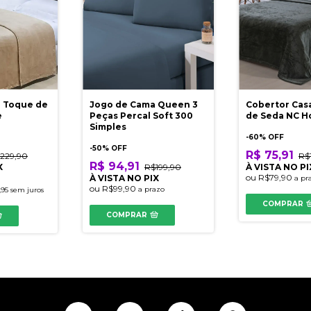
g Toque de
Jogo de Cama Queen 3
Cobertor Cas
e
Peças Percal Soft 300
de Seda NC 
Simples
-
60
% OFF
-
50
% OFF
R$ 75,91
229,90
R$
R$ 94,91
X
R$199,90
À VISTA NO PI
ou
R$79,90
À VISTA NO PIX
a pr
ou
R$99,90
a prazo
,95
sem juros
COMPRAR
COMPRAR