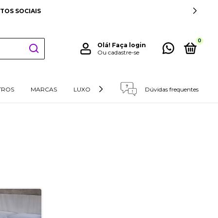
TOS SOCIAIS
0
Olá!
Faça login
Ou cadastre-se
TROS
MARCAS
LUXO
RETIRADAS E DEVOLUÇÕES
Dúvidas frequentes