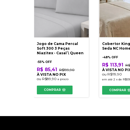
Jogo de Cama Percal
Cobertor Kin
Soft 300 3 Peças
Seda NC Hom
Niazitex - Casal \ Queen
-
48
% OFF
-
55
% OFF
R$ 113,91
R$
R$ 85,41
R$199,90
À VISTA NO PI
ou
R$119,90
À VISTA NO PIX
ou
R$89,90
a prazo
em até
2
x
de
R$59
COMPRAR
COMPRAR