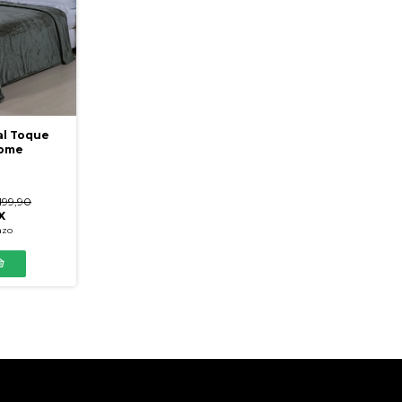
al Toque
Home
199,90
X
azo