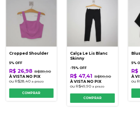
Cropped Shoulder
Calça Le Lis Blanc
Blu
Skinny
5% OFF
5% 
-
75
% OFF
R$ 26,98
R$ 
R$139,90
R$ 47,41
À VISTA NO PIX
R$199,90
À V
ou
R$28,40
ou
R
À VISTA NO PIX
a prazo
ou
R$49,90
a prazo
COMPRAR
COMPRAR