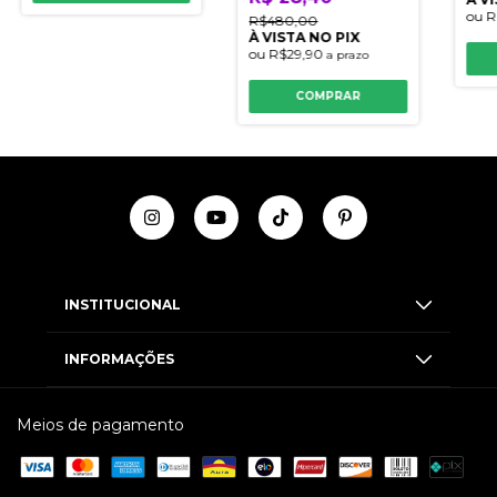
ou
R
R$480,00
À VISTA NO PIX
ou
R$29,90
a prazo
COMPRAR
INSTITUCIONAL
INFORMAÇÕES
Meios de pagamento