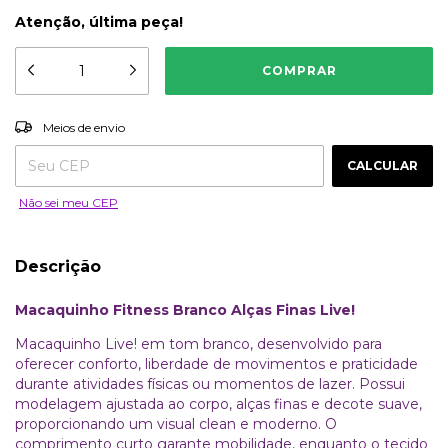
Atenção, última peça!
ALTERAR CEP
Entregas para o CEP:
Meios de envio
CALCULAR
Não sei meu CEP
Descrição
Macaquinho Fitness Branco Alças Finas Live!
Macaquinho Live! em tom branco, desenvolvido para
oferecer conforto, liberdade de movimentos e praticidade
durante atividades físicas ou momentos de lazer. Possui
modelagem ajustada ao corpo, alças finas e decote suave,
proporcionando um visual clean e moderno. O
comprimento curto garante mobilidade, enquanto o tecido