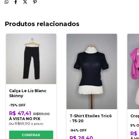
Produtos relacionados
Calça Le Lis Blanc
Skinny
-
75
% OFF
R$ 47,41
R$199,90
T-Shirt Etoiles Tricô
Cro
À VISTA NO PIX
- 75-20
ou
R$49,90
a prazo
5% 
-
94
% OFF
R$ 
COMPRAR
R$ 28,40
À V