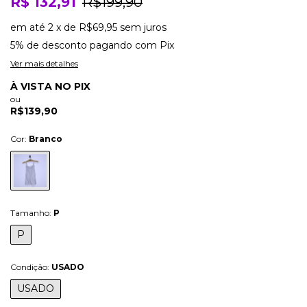
R$ 132,91
R$199,90
em até
2
x
de
R$69,95
sem juros
5% de desconto
pagando com Pix
Ver mais detalhes
À VISTA NO PIX
ou
R$139,90
Cor:
Branco
Tamanho:
P
P
Condição:
USADO
USADO