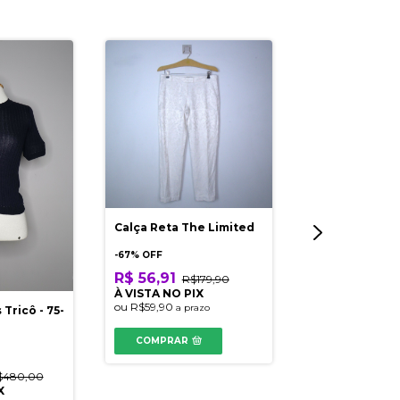
Calça Reta The Limited
Calça Le Lis B
Skinny
-
67
% OFF
R$ 56,91
R$179,90
-
75
% OFF
À VISTA NO PIX
R$ 47,41
R$
ou
R$59,90
a prazo
 Tricô - 75-
À VISTA NO PI
ou
R$49,90
a pr
COMPRAR
COMPRAR
$480,00
X