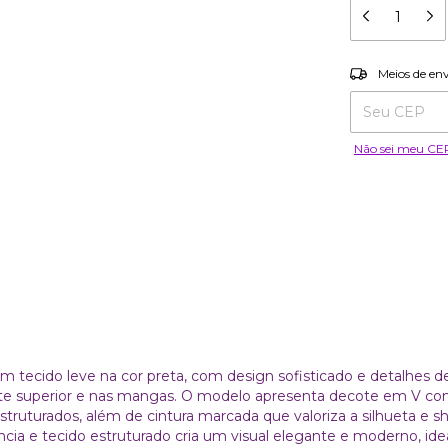
Entregas para o
Meios de en
Não sei meu CE
tecido leve na cor preta, com design sofisticado e detalhes d
te superior e nas mangas. O modelo apresenta decote em V c
truturados, além de cintura marcada que valoriza a silhueta e s
cia e tecido estruturado cria um visual elegante e moderno, idea