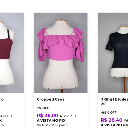
ro
T-Shirt Etoiles
Cropped Caos
20
5% OFF
-
94
% OFF
R$ 36,00
$139,00
R$379,90
R$ 28,40
X
R
À VISTA NO PIX
ou
R$37,90
À VISTA NO PI
azo
a prazo