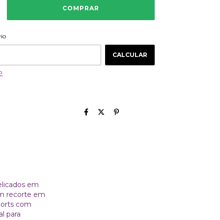
ALTERAR CEP
 CEP:
vio
CALCULAR
P
elicados em
om recorte em
horts com
l para