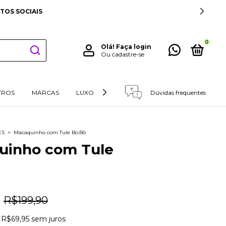
ACIMA DE 349 REAIS PARA SUL E SUDESTE
0
Olá!
Faça login
Ou cadastre-se
TROS
MARCAS
LUXO
RETIRADAS E DEVOLUÇÕES
Dúvidas frequentes
ES
>
Macaquinho com Tule Bo.Bô
uinho com Tule
R$199,90
e
R$69,95
sem juros