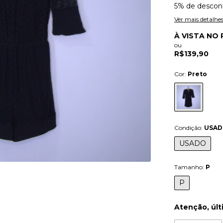
5% de descon
Ver mais detalhe
À VISTA NO 
ou
R$139,90
Cor:
Preto
Condição:
USA
USADO
Tamanho:
P
P
Atenção, últ