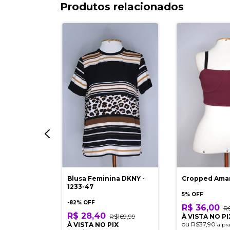
Produtos relacionados
o Alto
289,90
IX
Blusa Feminina DKNY -
Cropped Ama
razo
1233-47
5% OFF
-
82
% OFF
R$ 36,00
R
R$ 28,40
R$169,99
À VISTA NO PI
ou
R$37,90
À VISTA NO PIX
a pr