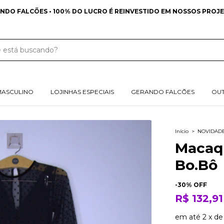
FRETE GRÁTIS NAS COMPRAS 
MASCULINO
LOJINHAS ESPECIAIS
GERANDO FALCÕES
OU
Início
>
NOVIDAD
Macaq
Bo.Bô
-
30
% OFF
R$ 132,91
em até
2
x
d