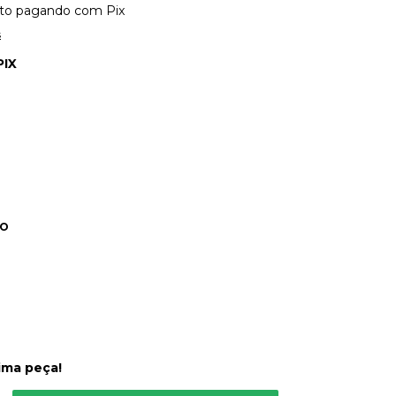
to
pagando com Pix
s
PIX
DO
ima peça!