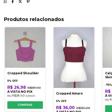
Produtos relacionados
Cropped Shoulder
Calç
Ski
5% OFF
-
75
%
R$ 26,98
R$139,90
R$ 
À VISTA NO PIX
Cropped Amaro
ou
R$28,40
À V
a prazo
ou
R
5% OFF
COMPRAR
R$ 36,00
R$139,00
À VISTA NO PIX