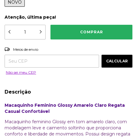
NOVO
Atenção, última peça!
ALTERAR CEP
Entregas para o CEP:
Meios de envio
CALCULAR
Não sei meu CEP
Descrição
Macaquinho Feminino Glossy Amarelo Claro Regata
Casual Confortável
Macaquinho feminino Glossy em tom amarelo claro, com
modelagem leve e caimento soltinho que proporciona
conforto e liberdade de movimentos. Possui design regata