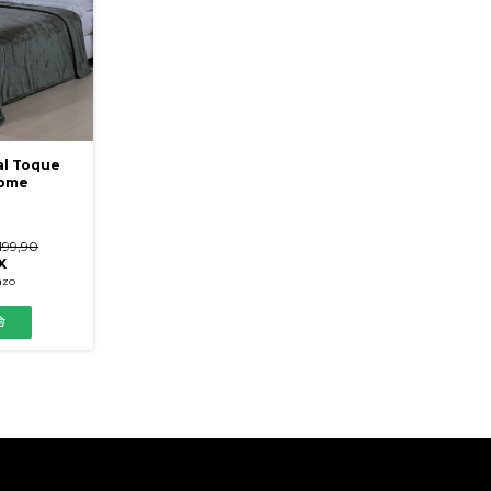
al Toque
Home
199,90
X
azo