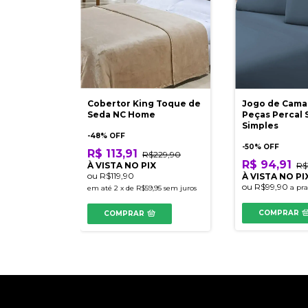
Cobertor King Toque de
Jogo de Cama
Seda NC Home
Peças Percal 
Simples
-
48
% OFF
-
50
% OFF
R$ 113,91
R$229,90
R$ 94,91
À VISTA NO PIX
R$
ou
R$119,90
À VISTA NO PI
ou
R$99,90
a pr
em até
2
x
de
R$59,95
sem juros
COMPRAR
COMPRAR