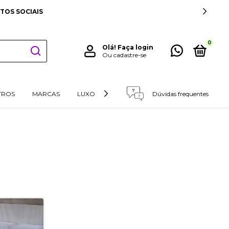
TOS SOCIAIS
0
Olá!
Faça login
Ou cadastre-se
TROS
MARCAS
LUXO
RETIRADAS E DEVOLUÇÕES
Dúvidas frequentes