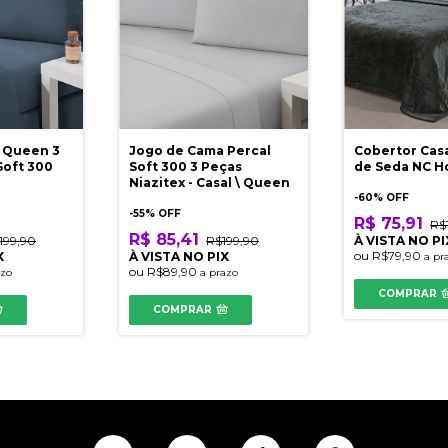
 Queen 3
Jogo de Cama Percal
Cobertor Cas
Soft 300
Soft 300 3 Peças
de Seda NC 
Niazitex - Casal \ Queen
-
60
% OFF
-
55
% OFF
R$ 75,91
R$
R$ 85,41
199,90
R$199,90
À VISTA NO PI
ou
R$79,90
X
À VISTA NO PIX
a pr
ou
R$89,90
azo
a prazo
COMPRAR
COMPRAR