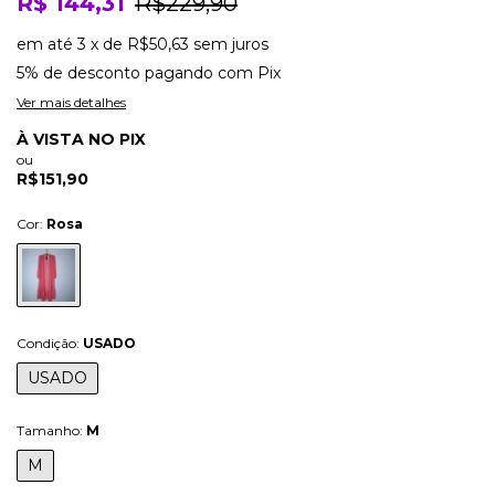
R$ 144,31
R$229,90
em até
3
x
de
R$50,63
sem juros
5% de desconto
pagando com Pix
Ver mais detalhes
À VISTA NO PIX
ou
R$151,90
Cor:
Rosa
Condição:
USADO
USADO
Tamanho:
M
M