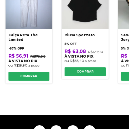
Calça Reta The
Blusa Spezzato
Sand
Limited
Jor
5% OFF
-
67
% OFF
5% 
R$ 63,08
R$129,90
R$ 56,91
R$ 
R$179,90
À VISTA NO PIX
ou
R$66,40
À VISTA NO PIX
À V
a prazo
ou
R$59,90
ou
R
a prazo
COMPRAR
COMPRAR