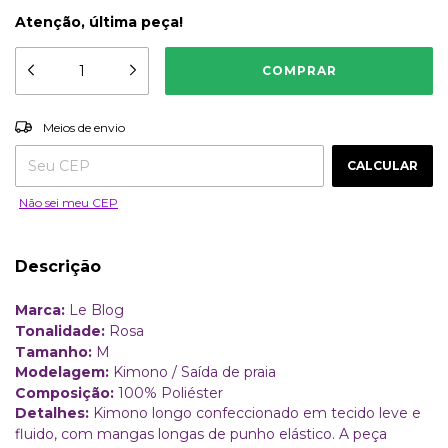
Atenção, última peça!
ALTERAR CEP
Entregas para o CEP:
Meios de envio
CALCULAR
Não sei meu CEP
Descrição
Marca:
Le Blog
Tonalidade:
Rosa
Tamanho:
M
Modelagem:
Kimono / Saída de praia
Composição:
100% Poliéster
Detalhes:
Kimono longo confeccionado em tecido leve e
fluido, com mangas longas de punho elástico. A peça