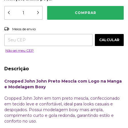
ALTERAR CEP
Entregas para o CEP:
Meios de envio
CALCULAR
Não sei meu CEP
Descrição
Cropped John John Preto Mescla com Logo na Manga
e Modelagem Boxy
Cropped John John em tom preto mescla, confeccionado
em tecido leve e confortável, ideal para looks casuais e
despojados. Possui modelagem boxy mais ampla,
comprimento curto e gola redonda, garantindo estilo e
conforto no uso.