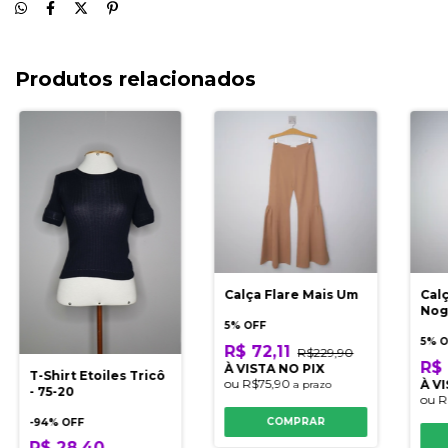
Produtos relacionados
Calça Flare Mais Um
Cal
Nog
5% OFF
5% 
R$ 72,11
R$229,90
R$ 
À VISTA NO PIX
T-Shirt Etoiles Tricô
ou
R$75,90
À V
a prazo
- 75-20
ou
R
COMPRAR
-
94
% OFF
R$ 28,40