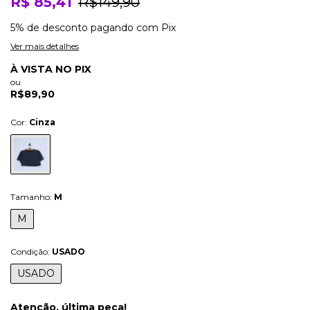
R$ 85,41
R$149,90
5% de desconto
pagando com Pix
Ver mais detalhes
À VISTA NO PIX
ou
R$89,90
Cor:
Cinza
Tamanho:
M
M
Condição:
USADO
USADO
Atenção, última peça!