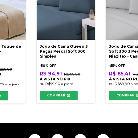
g Toque de
Jogo de Cama Queen 3
Jogo de Cama
e
Peças Percal Soft 300
Soft 300 3 Pe
Simples
Niazitex - Cas
-
50
% OFF
-
55
% OFF
229,90
R$ 94,91
R$ 85,41
X
R$199,90
R$
À VISTA NO PIX
À VISTA NO PI
ou
R$99,90
ou
R$89,90
a prazo
a pr
,95
sem juros
COMPRAR
COMPRAR