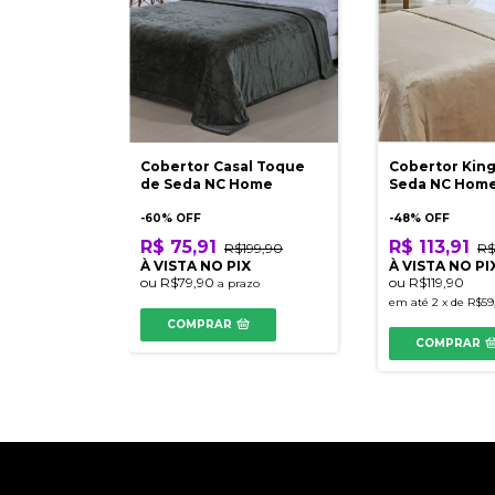
Cobertor Casal Toque
Cobertor Kin
de Seda NC Home
Seda NC Hom
-
60
% OFF
-
48
% OFF
R$ 75,91
R$ 113,91
R$199,90
R$
À VISTA NO PIX
À VISTA NO PI
ou
R$79,90
ou
R$119,90
a prazo
em até
2
x
de
R$59
COMPRAR
COMPRAR