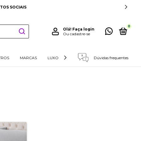
TOS SOCIAIS
0
Olá!
Faça login
Ou cadastre-se
TROS
MARCAS
LUXO
RETIRADAS E DEVOLUÇÕES
Dúvidas frequentes