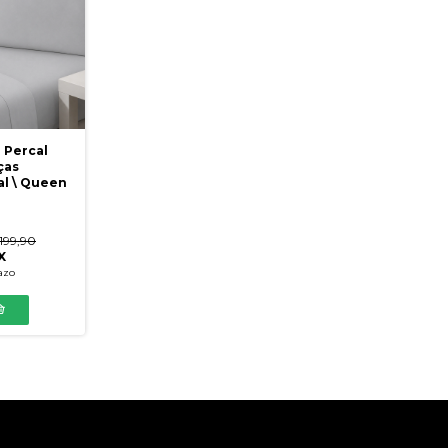
 Percal
ças
al \ Queen
199,90
X
azo