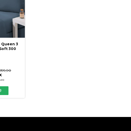
 Queen 3
Soft 300
199,90
X
azo