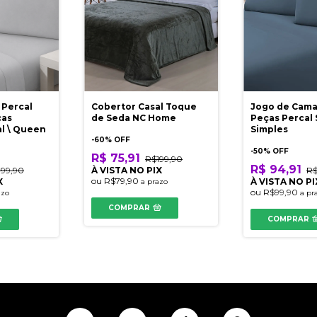
 Percal
Cobertor Casal Toque
Jogo de Cama
ças
de Seda NC Home
Peças Percal 
al \ Queen
Simples
-
60
% OFF
-
50
% OFF
R$ 75,91
R$199,90
R$ 94,91
199,90
À VISTA NO PIX
R$
ou
R$79,90
X
À VISTA NO PI
a prazo
ou
R$99,90
azo
a pr
COMPRAR
COMPRAR