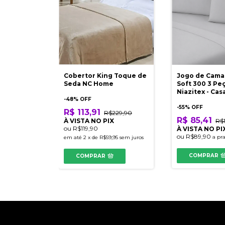
Cobertor King Toque de
Jogo de Cama
Seda NC Home
Soft 300 3 Pe
Niazitex - Cas
-
48
% OFF
-
55
% OFF
R$ 113,91
R$229,90
R$ 85,41
À VISTA NO PIX
R$
ou
R$119,90
À VISTA NO PI
ou
R$89,90
a pr
em até
2
x
de
R$59,95
sem juros
COMPRAR
COMPRAR