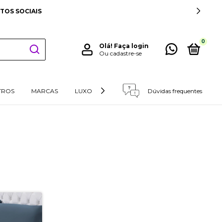
TOS SOCIAIS
0
Olá!
Faça login
Ou cadastre-se
TROS
MARCAS
LUXO
RETIRADAS E DEVOLUÇÕES
Dúvidas frequentes