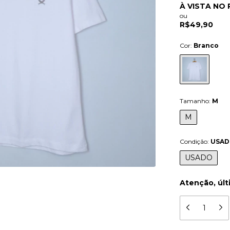
À VISTA NO 
ou
R$49,90
Cor:
Branco
Tamanho:
M
M
Condição:
USA
USADO
Atenção, últ