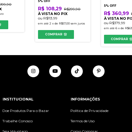
5% OFF
199,90
5% OFF
R$ 108,29
X
R$299,90
R$ 360,99
À VISTA NO PIX
azo
ou
R$113,99
À VISTA NO PI
ou
R$379,99
em até
2
x
de
R$57,00
sem juros
em até
6
x
de
R$63
COMPRAR
COMPRAR
INSTITUCIONAL
INFORMAÇÕES
Doe Produtos Para o Bazar
Política de Privacidade
Trabalhe Conosco
Termos de Uso
Seja Voluntario
Como Comprar