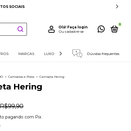
TOS SOCIAIS
0
Olá!
Faça login
Ou cadastre-se
TROS
MARCAS
LUXO
RETIRADAS E DEVOLUÇÕES
Dúvidas frequentes
NO
>
Camisetas e Polos
>
Camiseta Hering
ta Hering
R$99,90
to
pagando com Pix
s