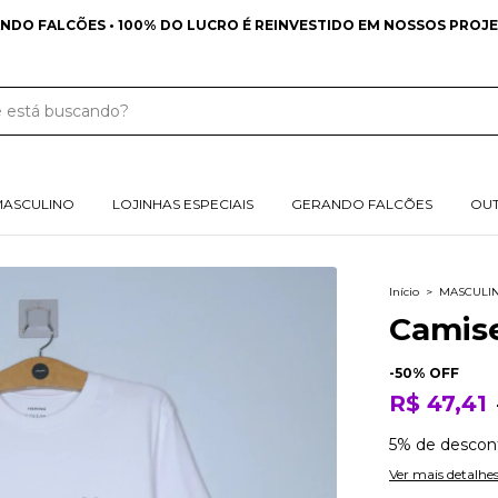
NDO FALCÕES • 100% DO LUCRO É REINVESTIDO EM NOSSOS PROJE
MASCULINO
LOJINHAS ESPECIAIS
GERANDO FALCÕES
OU
Início
>
MASCULI
Camise
-
50
% OFF
R$ 47,41
5% de descon
Ver mais detalhe