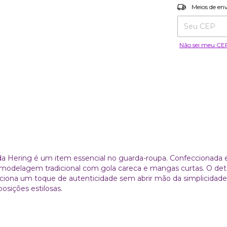
Entregas para o
Meios de en
Não sei meu CE
a da Hering é um item essencial no guarda-roupa. Confeccionad
 modelagem tradicional com gola careca e mangas curtas. O det
ciona um toque de autenticidade sem abrir mão da simplicidade.
sições estilosas.