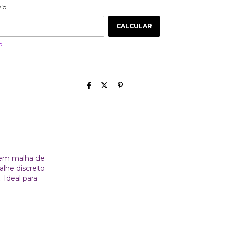
ALTERAR CEP
 CEP:
vio
CALCULAR
P
a em malha de
alhe discreto
 Ideal para