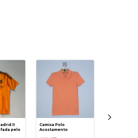
drid II
Camisa Polo
Camiseta Polo
fada pelo
Acostamento
Cunningham